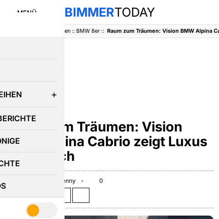
BIMMER
TODAY
MENÜ
BimmerToday
::
Baureihen
::
BMW 8er
::
E
EIHEN
BMW 8ER
BERICHTE
Raum zum Träumen: Vision
BMW Alpina Cabrio zeigt Luxus
ÖNIGE
ohne Dach
CHTE
May 20, 2026
Benny
0
OS
Teilen auf: