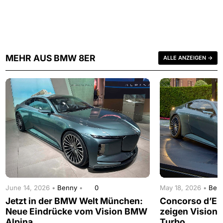
MEHR AUS BMW 8ER
ALLE ANZEIGEN →
June 14, 2026 •
Benny
•
0
May 18, 2026 •
Ben
Jetzt in der BMW Welt München:
Concorso d’El
Neue Eindrücke vom Vision BMW
zeigen Vision
Alpina
Turbo