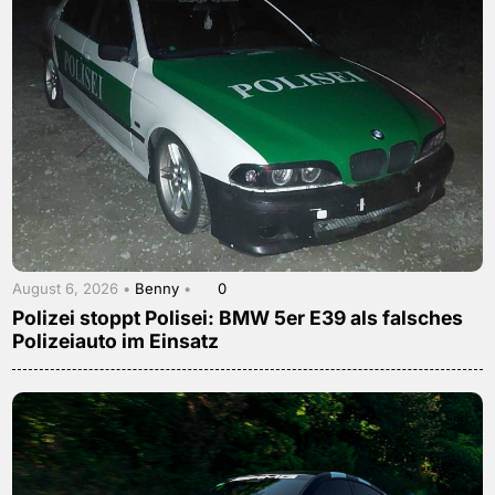
August 6, 2026 •
Benny
•
0
Polizei stoppt Polisei: BMW 5er E39 als falsches
Polizeiauto im Einsatz