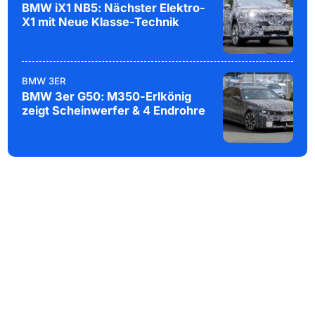
BMW iX1 NB5: Nächster Elektro-
X1 mit Neue Klasse-Technik
BMW 3ER
BMW 3er G50: M350-Erlkönig
zeigt Scheinwerfer & 4 Endrohre