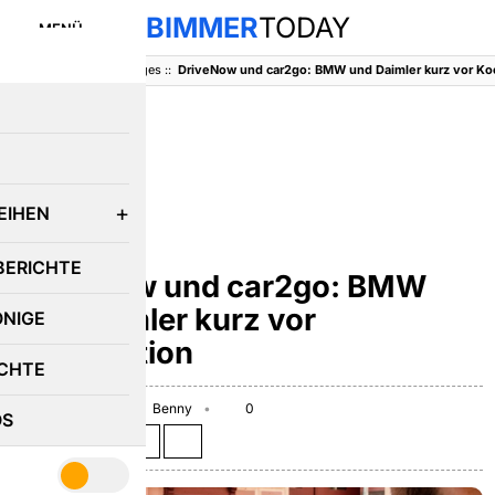
BIMMER
TODAY
MENÜ
BimmerToday
::
Sonstiges
::
E
EIHEN
SONSTIGES
BERICHTE
DriveNow und car2go: BMW
und Daimler kurz vor
ÖNIGE
Kooperation
CHTE
January 25, 2018
Benny
0
OS
Teilen auf: