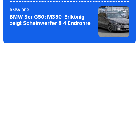
BMW 3ER
BMW 3er G50: M350-Erlkönig
zeigt Scheinwerfer & 4 Endrohre