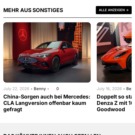
MEHR AUS SONSTIGES
ALLE ANZEIGEN →
July 22, 2026 •
Benny
•
0
July 16, 2026 •
Ben
China-Sorgen auch bei Mercedes:
Doppelt so sta
CLA Langversion offenbar kaum
Denza Z mit 16
gefragt
Goodwood