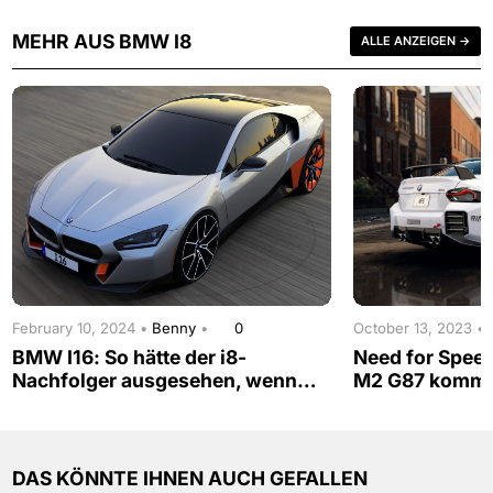
MEHR AUS BMW I8
ALLE ANZEIGEN →
February 10, 2024 •
Benny
•
0
October 13, 2023 •
BMW I16: So hätte der i8-
Need for Spe
Nachfolger ausgesehen, wenn…
M2 G87 kommt 
DAS KÖNNTE IHNEN AUCH GEFALLEN