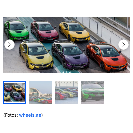
1
/
4
(Fotos:
wheels.ae
)