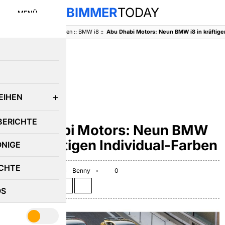
BIMMER
TODAY
MENÜ
BimmerToday
::
Baureihen
::
BMW i8
::
E
EIHEN
BMW I8
BERICHTE
Abu Dhabi Motors: Neun BMW
i8 in kräftigen Individual-Farben
ÖNIGE
CHTE
November 8, 2016
Benny
0
Teilen auf:
OS