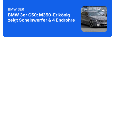
BMW 3ER
BMW 3er G50: M350-Erlkönig
zeigt Scheinwerfer & 4 Endrohre