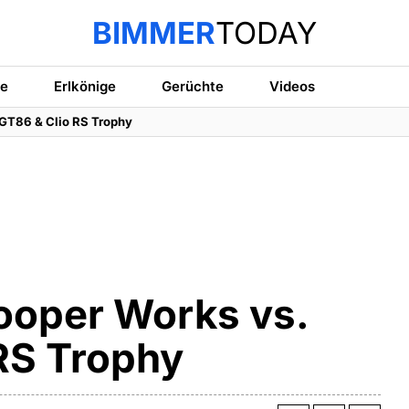
BIMMER
TODAY
te
Erlkönige
Gerüchte
Videos
 GT86 & Clio RS Trophy
ooper Works vs.
RS Trophy