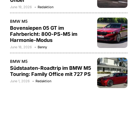
Under
June 19, 2026
Redaktion
BMW M5
Bovensiepen 05 GT im
Fahrbericht: 800-PS-M5 im
Harmonie-Modus
June 18, 2026
Benny
BMW M5
Südstaaten-Roadtrip im BMW M5
Touring: Family Office mit 727 PS
June 1, 2026
Redaktion