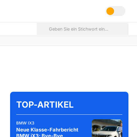
TOP-ARTIKEL
BMW IX3
Neue Klasse-Fahrbericht
BMW iX3: Bye-Bye,