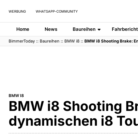
WERBUNG
WHATSAPP-COMMUNITY
Home
News
Baureihen
Fahrberich
BimmerToday
::
Baureihen
::
BMW i8
::
BMW i8 Shooting Brake: En
BMW I8
BMW i8 Shooting Br
dynamischen i8 To