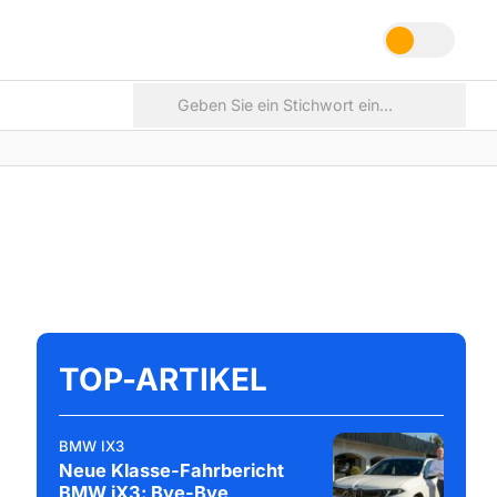
TOP-ARTIKEL
BMW IX3
Neue Klasse-Fahrbericht
BMW iX3: Bye-Bye,