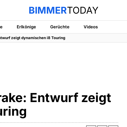
BIMMER
TODAY
te
Erlkönige
Gerüchte
Videos
twurf zeigt dynamischen i8 Touring
ake: Entwurf zeigt
uring