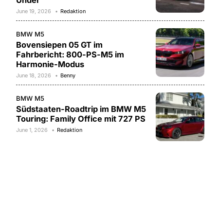
Under
June 19, 2026
Redaktion
BMW M5
Bovensiepen 05 GT im
Fahrbericht: 800-PS-M5 im
Harmonie-Modus
June 18, 2026
Benny
BMW M5
Südstaaten-Roadtrip im BMW M5
Touring: Family Office mit 727 PS
June 1, 2026
Redaktion