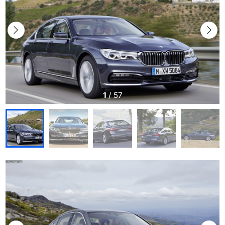
1
/
57