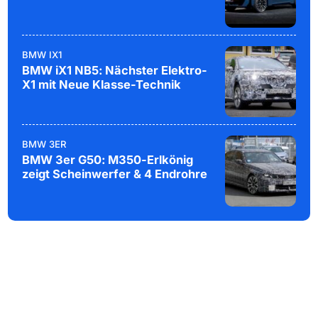
BMW IX1
BMW iX1 NB5: Nächster Elektro-
X1 mit Neue Klasse-Technik
BMW 3ER
BMW 3er G50: M350-Erlkönig
zeigt Scheinwerfer & 4 Endrohre