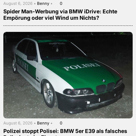
August 6, 2026 •
Benny
•
0
Spider Man-Werbung via BMW iDrive: Echte
Empörung oder viel Wind um Nichts?
August 6, 2026 •
Benny
•
0
Polizei stoppt Polisei: BMW 5er E39 als falsches