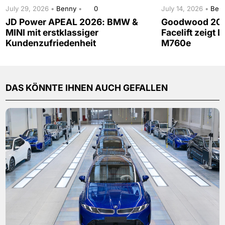
July 29, 2026 •
Benny
•
0
July 14, 2026 •
Ben
JD Power APEAL 2026: BMW &
Goodwood 202
MINI mit erstklassiger
Facelift zeigt 
Kundenzufriedenheit
M760e
DAS KÖNNTE IHNEN AUCH GEFALLEN