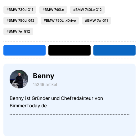
#BMW 730d G11
#BMW 740Le
#BMW 740Le G12
#BMW 750Li G12
#BMW 750Li xDrive
#BMW 7er G11
#BMW 7er G12
Benny
15249 artikel
Benny ist Gründer und Chefredakteur von
BimmerToday.de