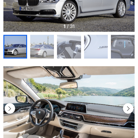
1
/
31