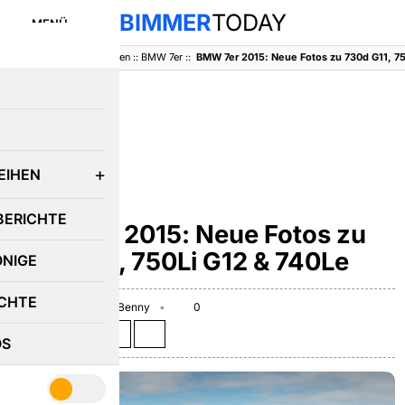
BIMMER
TODAY
MENÜ
BimmerToday
::
Baureihen
::
BMW 7er
::
BMW 7er 2015: Neue Fotos zu 730d G11, 75
E
EIHEN
BMW 7ER
BERICHTE
BMW 7er 2015: Neue Fotos zu
730d G11, 750Li G12 & 740Le
ÖNIGE
CHTE
August 28, 2015
Benny
0
Teilen auf:
OS