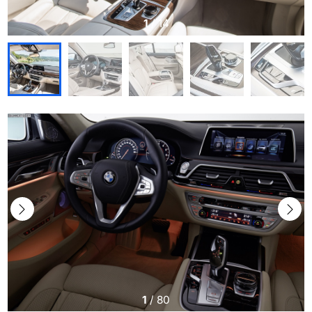
1
/
14
1
/
80