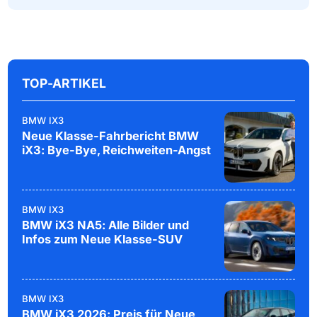
TOP-ARTIKEL
BMW IX3
Neue Klasse-Fahrbericht BMW
iX3: Bye-Bye, Reichweiten-Angst
BMW IX3
BMW iX3 NA5: Alle Bilder und
Infos zum Neue Klasse-SUV
BMW IX3
BMW iX3 2026: Preis für Neue