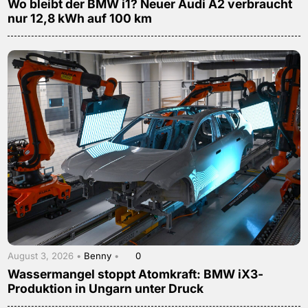
Wo bleibt der BMW i1? Neuer Audi A2 verbraucht
nur 12,8 kWh auf 100 km
August 3, 2026 •
Benny
•
0
Wassermangel stoppt Atomkraft: BMW iX3-
Produktion in Ungarn unter Druck