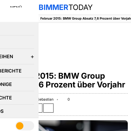
BIMMER
TODAY
MENÜ
BimmerToday
::
News
::
Februar 2015: BMW Group Absatz 7,6 Prozent über Vorjah
E
EIHEN
NEWS
BERICHTE
Februar 2015: BMW Group
Absatz 7,6 Prozent über Vorjahr
ÖNIGE
CHTE
March 10, 2015
Sebastian
0
Teilen auf:
OS