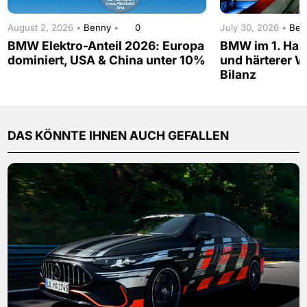
August 2, 2026 •
Benny
•
0
July 30, 2026 •
Be
BMW Elektro-Anteil 2026: Europa
BMW im 1. Hal
dominiert, USA & China unter 10%
und härterer W
Bilanz
DAS KÖNNTE IHNEN AUCH GEFALLEN