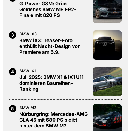
G-Power G8M: Grün-
Goldenes BMW M8 F92-
Finale mit 820 PS
BMW IX3
3
BMW iX3: Teaser-Foto
enthüllt Nacht-Design vor
Premiere am 5.9.
BMW IX1
4
Juli 2025: BMW X1 & iX1 U11
dominieren Baureihen-
Ranking
BMW M2
5
Nürburgring: Mercedes-AMG
CLA 45 mit 680 PS bleibt
hinter dem BMW M2