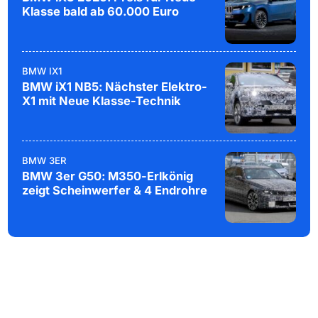
Klasse bald ab 60.000 Euro
BMW IX1
BMW iX1 NB5: Nächster Elektro-
X1 mit Neue Klasse-Technik
BMW 3ER
BMW 3er G50: M350-Erlkönig
zeigt Scheinwerfer & 4 Endrohre