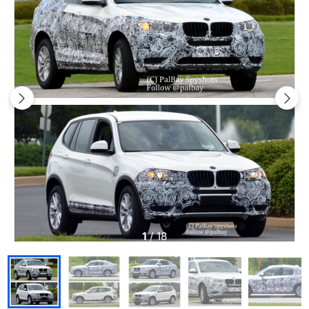
1
/
18