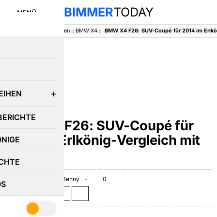
BIMMER
TODAY
MENÜ
BimmerToday
::
Baureihen
::
BMW X4
::
E
EIHEN
BMW X4
BERICHTE
BMW X4 F26: SUV-Coupé für
2014 im Erlkönig-Vergleich mit
ÖNIGE
dem X3
CHTE
August 12, 2013
Benny
0
OS
Teilen auf: