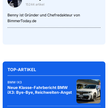
15244 artikel
Benny ist Gründer und Chefredakteur von
BimmerToday.de
TOP-ARTIKEL
BMW IX3
Neue Klasse-Fahrbericht BMW
iX3: Bye-Bye, Reichweiten-Angst