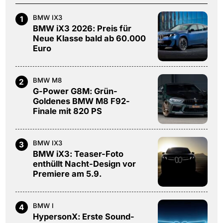
BMW IX3
1
BMW iX3 2026: Preis für
Neue Klasse bald ab 60.000
Euro
BMW M8
2
G-Power G8M: Grün-
Goldenes BMW M8 F92-
Finale mit 820 PS
BMW IX3
3
BMW iX3: Teaser-Foto
enthüllt Nacht-Design vor
Premiere am 5.9.
BMW I
4
HypersonX: Erste Sound-