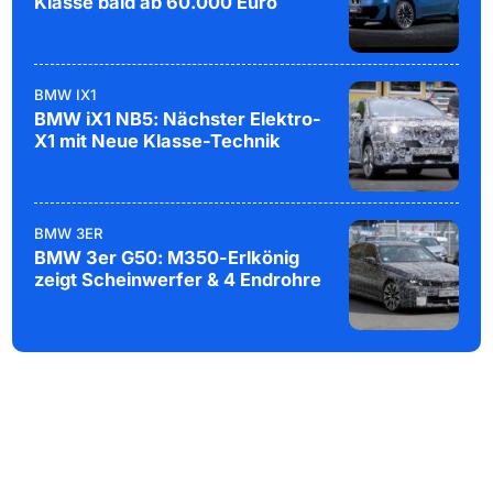
Klasse bald ab 60.000 Euro
BMW IX1
BMW iX1 NB5: Nächster Elektro-
X1 mit Neue Klasse-Technik
BMW 3ER
BMW 3er G50: M350-Erlkönig
zeigt Scheinwerfer & 4 Endrohre