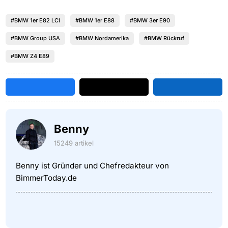
#BMW 1er E82 LCI
#BMW 1er E88
#BMW 3er E90
#BMW Group USA
#BMW Nordamerika
#BMW Rückruf
#BMW Z4 E89
Benny
15249 artikel
Benny ist Gründer und Chefredakteur von
BimmerToday.de