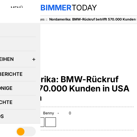
BIMMER
TODAY
MENÜ
BimmerToday
::
Sonstiges
::
E
EIHEN
SONSTIGES
BERICHTE
Nordamerika: BMW-Rückruf
betrifft 570.000 Kunden in USA
ÖNIGE
& Kanada
CHTE
February 18, 2013
Benny
0
OS
Teilen auf: