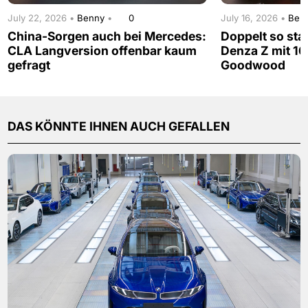
July 22, 2026 •
Benny
•
0
July 16, 2026 •
Ben
China-Sorgen auch bei Mercedes:
Doppelt so sta
CLA Langversion offenbar kaum
Denza Z mit 16
gefragt
Goodwood
DAS KÖNNTE IHNEN AUCH GEFALLEN