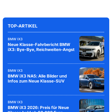
TOP-ARTIKEL
BMW IX3
Neue Klasse-Fahrbericht BMW
iX3: Bye-Bye, Reichweiten-Angst
BMW IX3
BMW iX3 NA5: Alle Bilder und
Infos zum Neue Klasse-SUV
BMW IX3
BMW iX3 2026: Preis für Neue