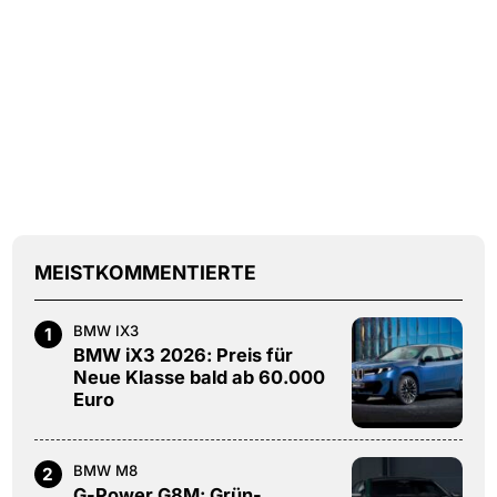
MEISTKOMMENTIERTE
BMW IX3
1
BMW iX3 2026: Preis für
Neue Klasse bald ab 60.000
Euro
BMW M8
2
G-Power G8M: Grün-