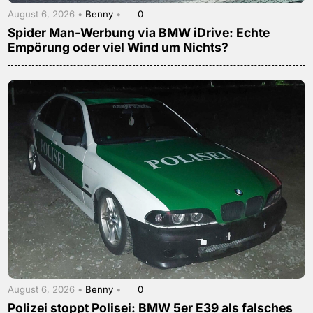
August 6, 2026 •
Benny
•
0
Spider Man-Werbung via BMW iDrive: Echte
Empörung oder viel Wind um Nichts?
August 6, 2026 •
Benny
•
0
Polizei stoppt Polisei: BMW 5er E39 als falsches