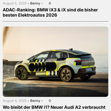
August 5, 2026 •
Benny
•
0
ADAC-Ranking: BMW iX3 & iX sind die bisher
besten Elektroautos 2026
August 4, 2026 •
Benny
•
0
Wo bleibt der BMW i1? Neuer Audi A2 verbraucht