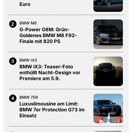
Euro
BMW M8
2
G-Power G8M: Grün-
Goldenes BMW M8 F92-
Finale mit 820 PS
BMW IX3
3
BMW iX3: Teaser-Foto
enthüllt Nacht-Design vor
Premiere am 5.9.
BMW 7ER
4
Luxuslimousine am Limit:
BMW 7er Protection G73 im
Einsatz