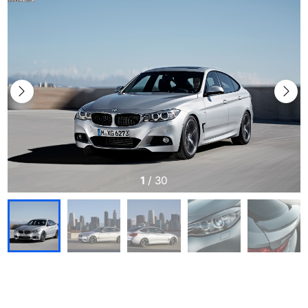
1
/
30