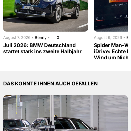
August 7, 2026 •
Benny
•
0
August 6, 2026 •
B
Juli 2026: BMW Deutschland
Spider Man-W
startet stark ins zweite Halbjahr
iDrive: Echte 
Wind um Nicht
DAS KÖNNTE IHNEN AUCH GEFALLEN