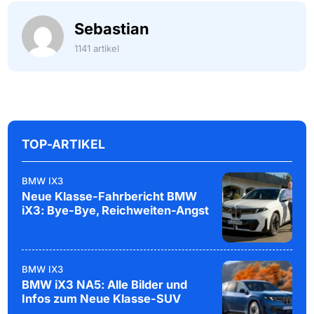
Sebastian
1141 artikel
TOP-ARTIKEL
BMW IX3
Neue Klasse-Fahrbericht BMW
iX3: Bye-Bye, Reichweiten-Angst
BMW IX3
BMW iX3 NA5: Alle Bilder und
Infos zum Neue Klasse-SUV