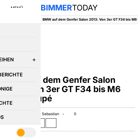
BIMMER
TODAY
MENÜ
BimmerToday
::
News
::
E
EIHEN
NEWS
BERICHTE
BMW auf dem Genfer Salon
2013: Von 3er GT F34 bis M6
ÖNIGE
Gran Coupé
CHTE
February 8, 2013
Sebastian
0
OS
Teilen auf: