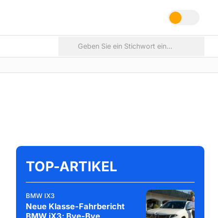
TOP-ARTIKEL
BMW IX3
Neue Klasse-Fahrbericht
BMW iX3: Bye-Bye,