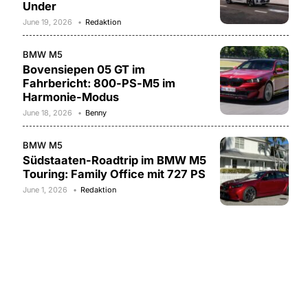
Under
June 19, 2026
Redaktion
BMW M5
Bovensiepen 05 GT im
Fahrbericht: 800-PS-M5 im
Harmonie-Modus
June 18, 2026
Benny
BMW M5
Südstaaten-Roadtrip im BMW M5
Touring: Family Office mit 727 PS
June 1, 2026
Redaktion