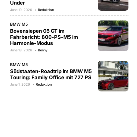
Under
June 19, 2026
Redaktion
BMW M5
Bovensiepen 05 GT im
Fahrbericht: 800-PS-M5 im
Harmonie-Modus
June 18, 2026
Benny
BMW M5
Südstaaten-Roadtrip im BMW M5
Touring: Family Office mit 727 PS
June 1, 2026
Redaktion