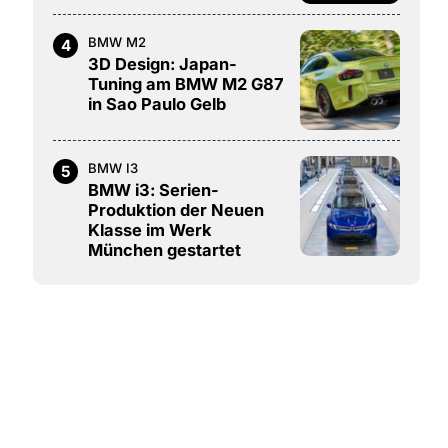
BMW M2
4
3D Design: Japan-
Tuning am BMW M2 G87
in Sao Paulo Gelb
BMW I3
5
BMW i3: Serien-
Produktion der Neuen
Klasse im Werk
München gestartet