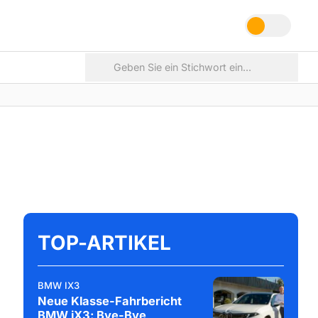
TOP-ARTIKEL
BMW IX3
Neue Klasse-Fahrbericht
BMW iX3: Bye-Bye,