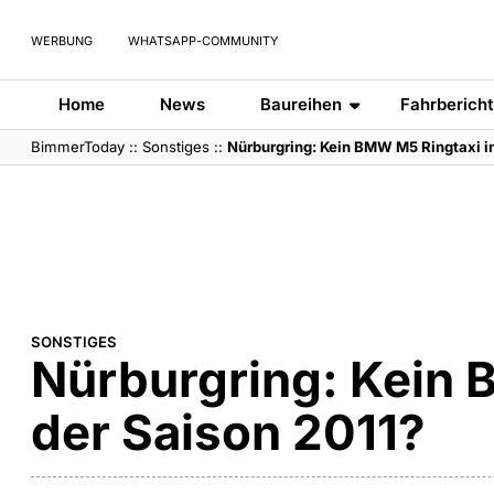
WERBUNG
WHATSAPP-COMMUNITY
Home
News
Baureihen
Fahrberich
BimmerToday
::
Sonstiges
::
Nürburgring: Kein BMW M5 Ringtaxi in
SONSTIGES
Nürburgring: Kein 
der Saison 2011?