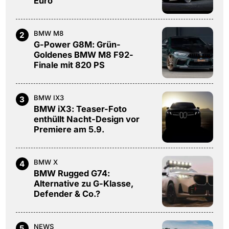
Euro
BMW M8
2
G-Power G8M: Grün-
Goldenes BMW M8 F92-
Finale mit 820 PS
BMW IX3
3
BMW iX3: Teaser-Foto
enthüllt Nacht-Design vor
Premiere am 5.9.
BMW X
4
BMW Rugged G74:
Alternative zu G-Klasse,
Defender & Co.?
NEWS
5