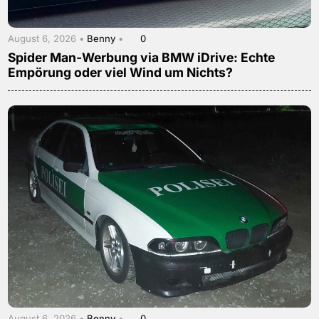
August 6, 2026 •
Benny
•
0
Spider Man-Werbung via BMW iDrive: Echte
Empörung oder viel Wind um Nichts?
August 6, 2026 •
Benny
•
0