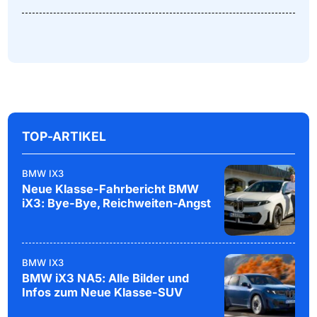
TOP-ARTIKEL
BMW IX3
Neue Klasse-Fahrbericht BMW
iX3: Bye-Bye, Reichweiten-Angst
BMW IX3
BMW iX3 NA5: Alle Bilder und
Infos zum Neue Klasse-SUV