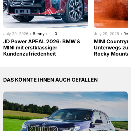
July 29, 2026 •
Benny
•
0
July 29, 2026 •
Red
JD Power APEAL 2026: BMW &
MINI Countrym
MINI mit erstklassiger
Unterwegs zur
Kundenzufriedenheit
Rocky Mounta
DAS KÖNNTE IHNEN AUCH GEFALLEN