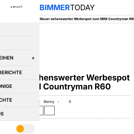
BIMMER
TODAY
MENÜ
BimmerToday
::
MINI
::
Neuer sehenswerter Werbespot zum MINI Countryman R6
E
EIHEN
MINI
BERICHTE
Neuer sehenswerter Werbespot
zum MINI Countryman R60
ÖNIGE
CHTE
September 1, 2010
Benny
0
Teilen auf:
OS