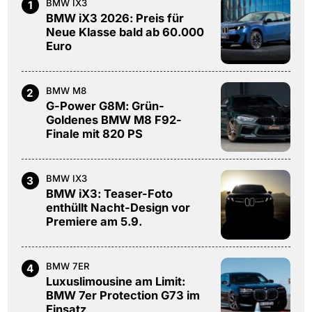
BMW IX3
1
BMW iX3 2026: Preis für
Neue Klasse bald ab 60.000
Euro
BMW M8
2
G-Power G8M: Grün-
Goldenes BMW M8 F92-
Finale mit 820 PS
BMW IX3
3
BMW iX3: Teaser-Foto
enthüllt Nacht-Design vor
Premiere am 5.9.
BMW 7ER
4
Luxuslimousine am Limit:
BMW 7er Protection G73 im
Einsatz