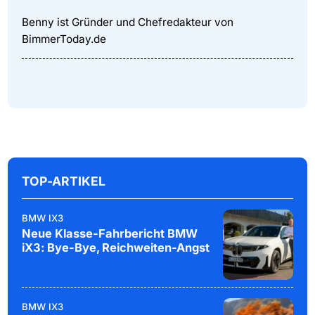
Benny ist Gründer und Chefredakteur von
BimmerToday.de
TOP-ARTIKEL
BMW IX3
Neue Klasse-Fahrbericht BMW
iX3: Bye-Bye, Reichweiten-Angst
BMW IX3