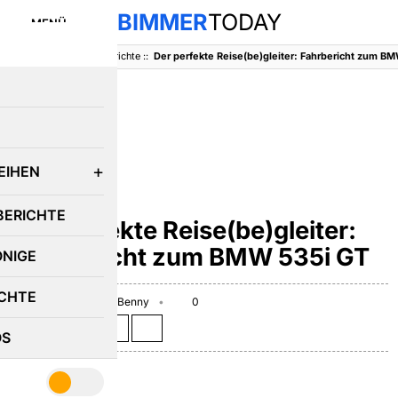
BIMMER
TODAY
MENÜ
BimmerToday
::
Fahrberichte
::
Der perfekte Reise(be)gleiter: Fahrbericht zum B
E
EIHEN
BMW 5ER
BERICHTE
Der perfekte Reise(be)gleiter:
Fahrbericht zum BMW 535i GT
ÖNIGE
CHTE
August 24, 2010
Benny
0
Teilen auf:
OS