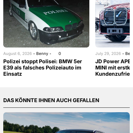
August 6, 2026 •
Benny
•
0
July 29, 2026 •
Be
Polizei stoppt Polisei: BMW 5er
JD Power APE
E39 als falsches Polizeiauto im
MINI mit erstkl
Einsatz
Kundenzufried
DAS KÖNNTE IHNEN AUCH GEFALLEN