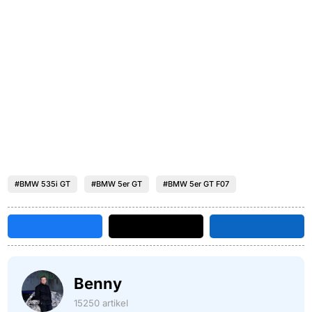
#BMW 535i GT
#BMW 5er GT
#BMW 5er GT F07
Benny
15250 artikel