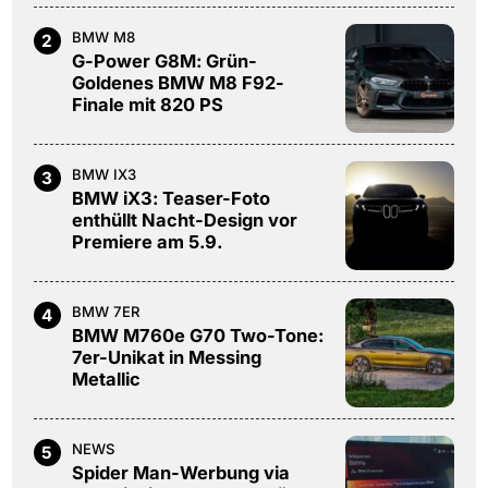
BMW M8
2
G-Power G8M: Grün-
Goldenes BMW M8 F92-
Finale mit 820 PS
BMW IX3
3
BMW iX3: Teaser-Foto
enthüllt Nacht-Design vor
Premiere am 5.9.
BMW 7ER
4
BMW M760e G70 Two-Tone:
7er-Unikat in Messing
Metallic
NEWS
5
Spider Man-Werbung via