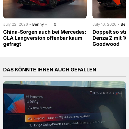
July 22, 2026 •
Benny
•
0
July 16, 2026 •
Ben
China-Sorgen auch bei Mercedes:
Doppelt so sta
CLA Langversion offenbar kaum
Denza Z mit 16
gefragt
Goodwood
DAS KÖNNTE IHNEN AUCH GEFALLEN