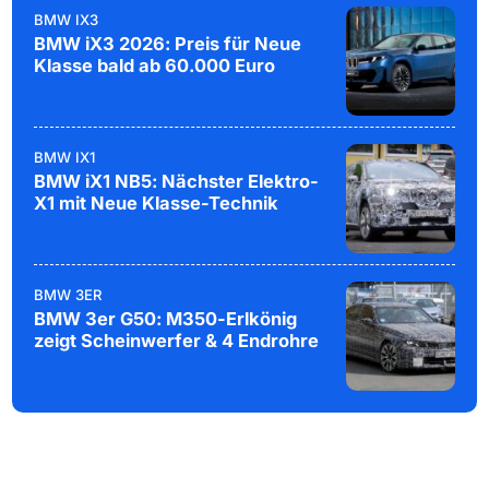
BMW IX3
BMW iX3 2026: Preis für Neue
Klasse bald ab 60.000 Euro
BMW IX1
BMW iX1 NB5: Nächster Elektro-
X1 mit Neue Klasse-Technik
BMW 3ER
BMW 3er G50: M350-Erlkönig
zeigt Scheinwerfer & 4 Endrohre