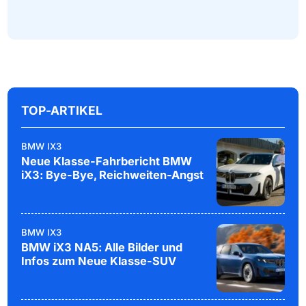
TOP-ARTIKEL
BMW IX3
Neue Klasse-Fahrbericht BMW
iX3: Bye-Bye, Reichweiten-Angst
BMW IX3
BMW iX3 NA5: Alle Bilder und
Infos zum Neue Klasse-SUV