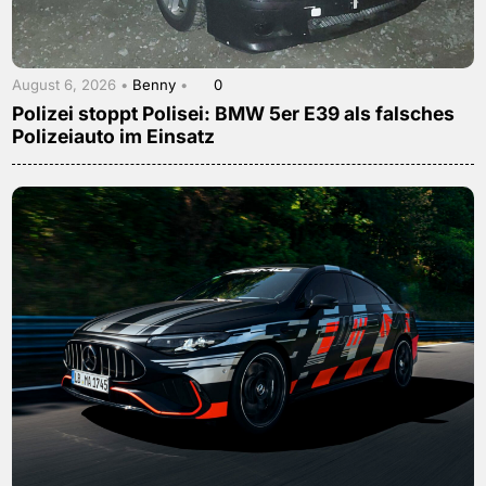
August 6, 2026 •
Benny
•
0
Polizei stoppt Polisei: BMW 5er E39 als falsches
Polizeiauto im Einsatz