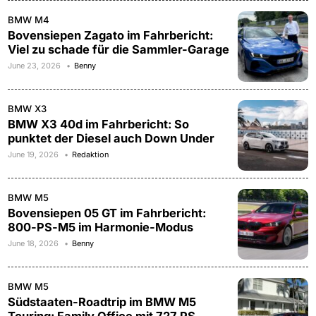
BMW M4
Bovensiepen Zagato im Fahrbericht:
Viel zu schade für die Sammler-Garage
June 23, 2026
Benny
BMW X3
BMW X3 40d im Fahrbericht: So
punktet der Diesel auch Down Under
June 19, 2026
Redaktion
BMW M5
Bovensiepen 05 GT im Fahrbericht:
800-PS-M5 im Harmonie-Modus
June 18, 2026
Benny
BMW M5
Südstaaten-Roadtrip im BMW M5
Touring: Family Office mit 727 PS