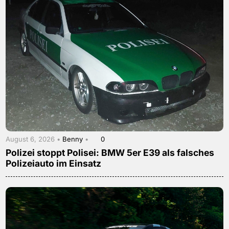
August 6, 2026 •
Benny
•
0
Polizei stoppt Polisei: BMW 5er E39 als falsches
Polizeiauto im Einsatz