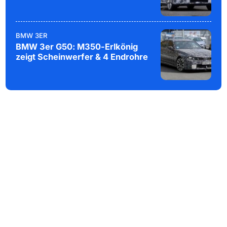
BMW 3ER
BMW 3er G50: M350-Erlkönig
zeigt Scheinwerfer & 4 Endrohre