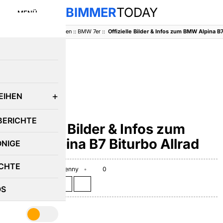
BIMMER
TODAY
MENÜ
BimmerToday
::
Baureihen
::
BMW 7er
::
Offizielle Bilder & Infos zum BMW Alpina B7
E
EIHEN
BMW 7ER
BERICHTE
Offizielle Bilder & Infos zum
BMW Alpina B7 Biturbo Allrad
ÖNIGE
CHTE
March 2, 2010
Benny
0
Teilen auf:
OS