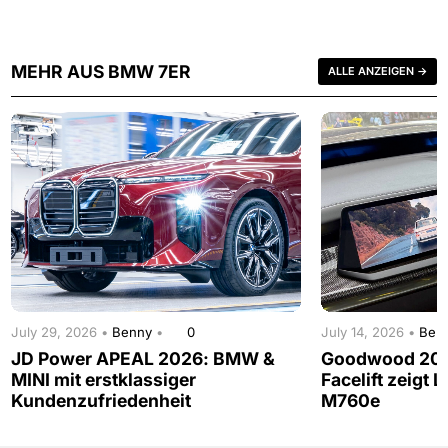
MEHR AUS BMW 7ER
ALLE ANZEIGEN →
July 29, 2026 •
Benny
•
0
July 14, 2026 •
Ben
JD Power APEAL 2026: BMW &
Goodwood 202
MINI mit erstklassiger
Facelift zeigt 
Kundenzufriedenheit
M760e