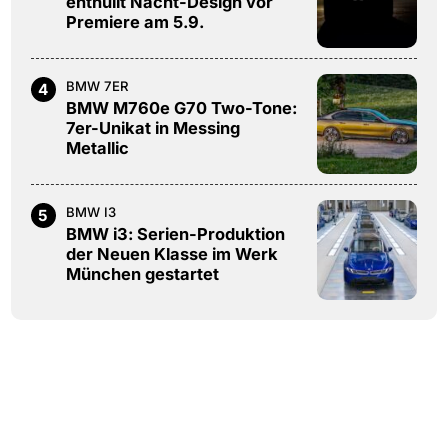
enthüllt Nacht-Design vor
Premiere am 5.9.
BMW 7ER
4
BMW M760e G70 Two-Tone:
7er-Unikat in Messing
Metallic
BMW I3
5
BMW i3: Serien-Produktion
der Neuen Klasse im Werk
München gestartet