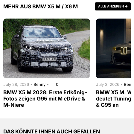
MEHR AUS BMW X5 M / X6 M
ALLE ANZEIGEN →
July 28, 2026 •
Benny
•
0
July 3, 2026 •
Ben
BMW X5 M 2028: Erste Erlkönig-
BMW X5 M: Wi
Fotos zeigen G95 mit M eDrive &
deutet Tuning-
M-Niere
& G95 an
DAS KÖNNTE IHNEN AUCH GEFALLEN