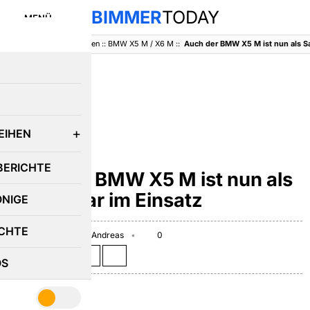
BIMMER
TODAY
MENÜ
BimmerToday
::
Baureihen
::
BMW X5 M / X6 M
::
Auch der BMW X5 M ist nun als Sa
E
EIHEN
BMW X5 M / X6 M
BERICHTE
Auch der BMW X5 M ist nun als
Safety Car im Einsatz
ÖNIGE
CHTE
January 9, 2010
Andreas
0
Teilen auf:
OS