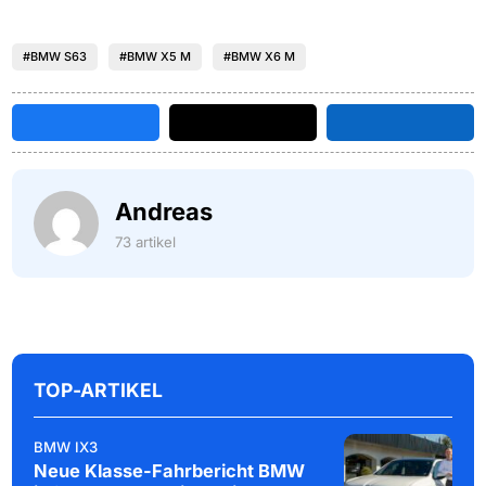
#BMW S63
#BMW X5 M
#BMW X6 M
Andreas
73 artikel
TOP-ARTIKEL
BMW IX3
Neue Klasse-Fahrbericht BMW