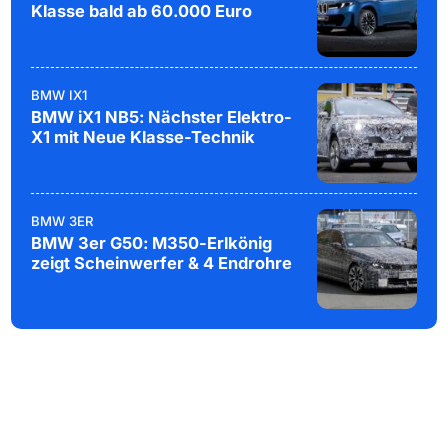
Klasse bald ab 60.000 Euro
BMW IX1
BMW iX1 NB5: Nächster Elektro-
X1 mit Neue Klasse-Technik
BMW 3ER
BMW 3er G50: M350-Erlkönig
zeigt Scheinwerfer & 4 Endrohre