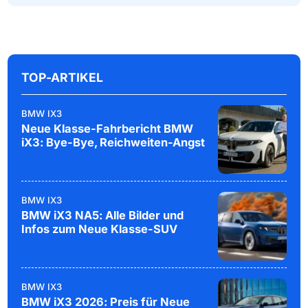
TOP-ARTIKEL
BMW IX3
Neue Klasse-Fahrbericht BMW
iX3: Bye-Bye, Reichweiten-Angst
BMW IX3
BMW iX3 NA5: Alle Bilder und
Infos zum Neue Klasse-SUV
BMW IX3
BMW iX3 2026: Preis für Neue