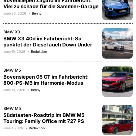
Bovensiepen Zagato im Fahrbericht:
Viel zu schade für die Sammler-Garage
June 23, 2026
Benny
BMW X3
BMW X3 40d im Fahrbericht: So
punktet der Diesel auch Down Under
June 19, 2026
Redaktion
BMW M5
Bovensiepen 05 GT im Fahrbericht:
800-PS-M5 im Harmonie-Modus
June 18, 2026
Benny
BMW M5
Südstaaten-Roadtrip im BMW M5
Touring: Family Office mit 727 PS
June 1, 2026
Redaktion