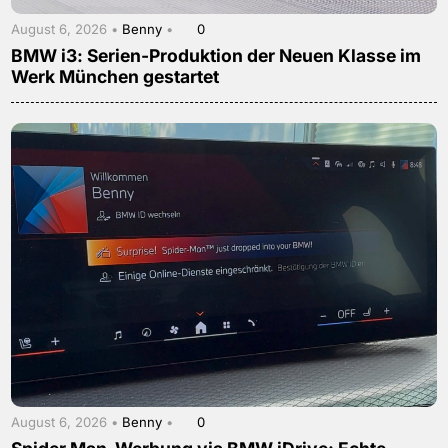
August 6, 2026 •
Benny
•
0
BMW i3: Serien-Produktion der Neuen Klasse im
Werk München gestartet
August 6, 2026 •
Benny
•
0