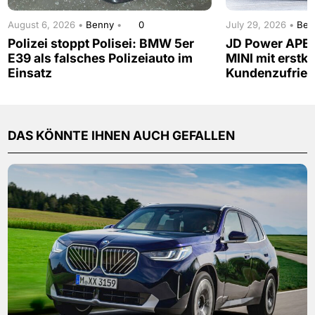
August 6, 2026 •
Benny
•
0
July 29, 2026 •
Be
Polizei stoppt Polisei: BMW 5er
JD Power APE
E39 als falsches Polizeiauto im
MINI mit erstkl
Einsatz
Kundenzufried
DAS KÖNNTE IHNEN AUCH GEFALLEN