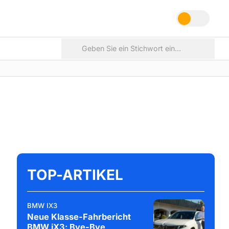
TOP-ARTIKEL
BMW IX3
Neue Klasse-Fahrbericht
BMW iX3: Bye-Bye,