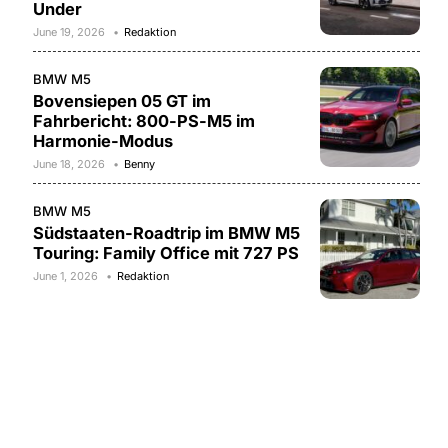
Under
June 19, 2026
Redaktion
BMW M5
Bovensiepen 05 GT im
Fahrbericht: 800-PS-M5 im
Harmonie-Modus
June 18, 2026
Benny
BMW M5
Südstaaten-Roadtrip im BMW M5
Touring: Family Office mit 727 PS
June 1, 2026
Redaktion