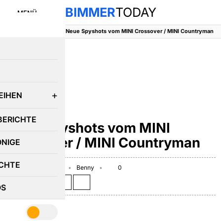
BIMMER
TODAY
MENÜ
BimmerToday
::
MINI
::
Neue Spyshots vom MINI Crossover / MINI Countryman
E
EIHEN
MINI
BERICHTE
Neue Spyshots vom MINI
Crossover / MINI Countryman
ÖNIGE
CHTE
September 21, 2009
Benny
0
Teilen auf:
OS