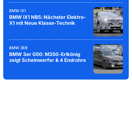
BMW IX1
BMW iX1 NB5: Nächster Elektro-
X1 mit Neue Klasse-Technik
BMW 3ER
BMW 3er G50: M350-Erlkönig
zeigt Scheinwerfer & 4 Endrohre