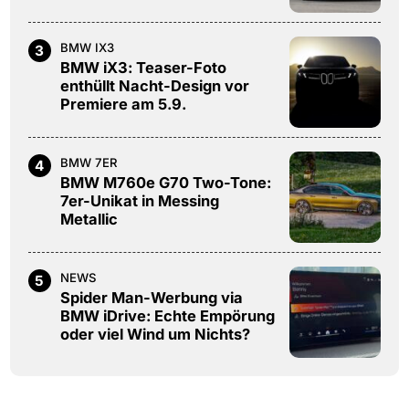
BMW IX3
3
BMW iX3: Teaser-Foto
enthüllt Nacht-Design vor
Premiere am 5.9.
BMW 7ER
4
BMW M760e G70 Two-Tone:
7er-Unikat in Messing
Metallic
NEWS
5
Spider Man-Werbung via
BMW iDrive: Echte Empörung
oder viel Wind um Nichts?