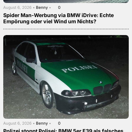
August 6, 2026 •
Benny
•
0
Spider Man-Werbung via BMW iDrive: Echte
Empörung oder viel Wind um Nichts?
August 6, 2026 •
Benny
•
0
Polizei stoppt Polisei: BMW 5er E39 als falsches