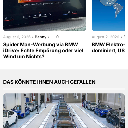
August 6, 2026 •
Benny
•
0
August 2, 2026 •
B
Spider Man-Werbung via BMW
BMW Elektro-A
iDrive: Echte Empörung oder viel
dominiert, USA
Wind um Nichts?
DAS KÖNNTE IHNEN AUCH GEFALLEN