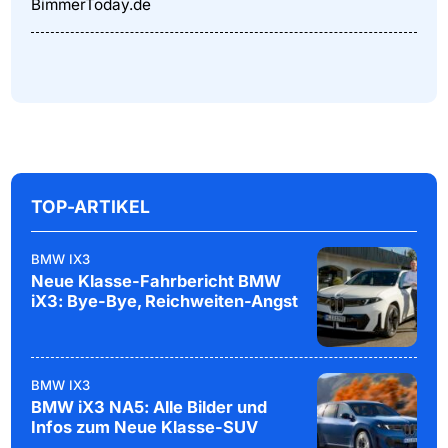
BimmerToday.de
TOP-ARTIKEL
BMW IX3
Neue Klasse-Fahrbericht BMW
iX3: Bye-Bye, Reichweiten-Angst
BMW IX3
BMW iX3 NA5: Alle Bilder und
Infos zum Neue Klasse-SUV