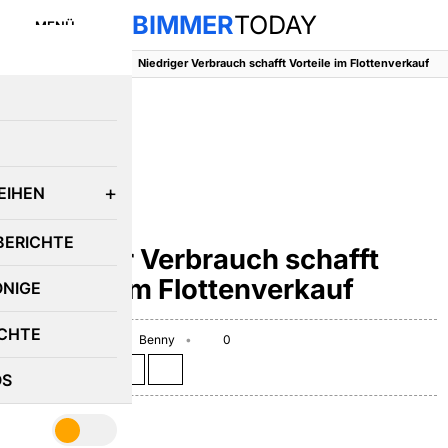
BIMMER
TODAY
MENÜ
BimmerToday
::
News
::
Niedriger Verbrauch schafft Vorteile im Flottenverkauf
E
EIHEN
NEWS
BERICHTE
Niedriger Verbrauch schafft
Vorteile im Flottenverkauf
ÖNIGE
CHTE
January 19, 2009
Benny
0
Teilen auf:
OS