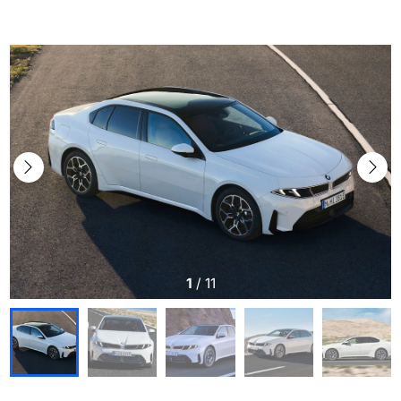
1
/
11