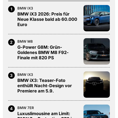
BMW IX3
1
BMW iX3 2026: Preis für
Neue Klasse bald ab 60.000
Euro
BMW M8
2
G-Power G8M: Grün-
Goldenes BMW M8 F92-
Finale mit 820 PS
BMW IX3
3
BMW iX3: Teaser-Foto
enthüllt Nacht-Design vor
Premiere am 5.9.
BMW 7ER
4
Luxuslimousine am Limit: