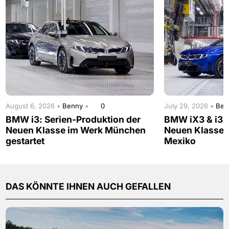
August 6, 2026 •
Benny
•
0
July 29, 2026 •
Be
BMW i3: Serien-Produktion der
BMW iX3 & i3: 
Neuen Klasse im Werk München
Neuen Klasse 
gestartet
Mexiko
DAS KÖNNTE IHNEN AUCH GEFALLEN