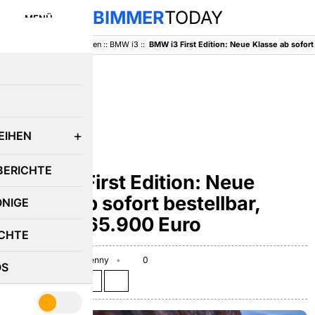
BIMMER
TODAY
MENÜ
BimmerToday
::
Baureihen
::
BMW i3
::
E
EIHEN
BMW I3
BERICHTE
BMW i3 First Edition: Neue
Klasse ab sofort bestellbar,
ÖNIGE
Preis ab 65.900 Euro
CHTE
June 18, 2026
Benny
0
OS
Teilen auf: