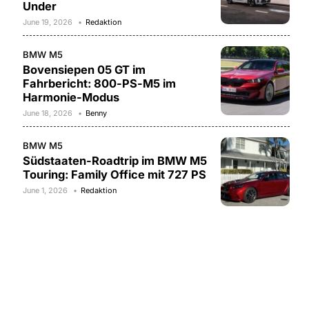
Under
June 19, 2026
Redaktion
BMW M5
Bovensiepen 05 GT im
Fahrbericht: 800-PS-M5 im
Harmonie-Modus
June 18, 2026
Benny
BMW M5
Südstaaten-Roadtrip im BMW M5
Touring: Family Office mit 727 PS
June 1, 2026
Redaktion