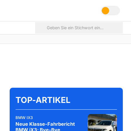
TOP-ARTIKEL
BMW IX3
Neue Klasse-Fahrbericht
BMW iX3: Bye-Bye,