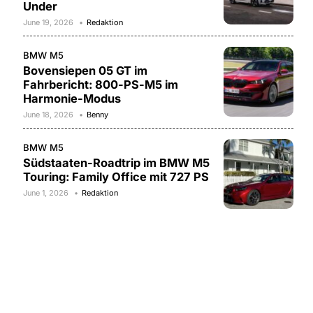
Under
June 19, 2026
Redaktion
BMW M5
Bovensiepen 05 GT im
Fahrbericht: 800-PS-M5 im
Harmonie-Modus
June 18, 2026
Benny
BMW M5
Südstaaten-Roadtrip im BMW M5
Touring: Family Office mit 727 PS
June 1, 2026
Redaktion