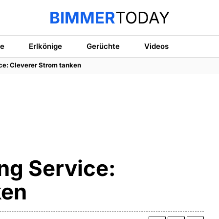
BIMMER
TODAY
te
Erlkönige
Gerüchte
Videos
ce: Cleverer Strom tanken
ng Service:
ken