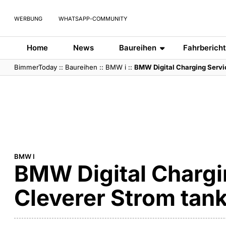
WERBUNG
WHATSAPP-COMMUNITY
Home
News
Baureihen
Fahrberich
BimmerToday
::
Baureihen
::
BMW i
::
BMW Digital Charging Servi
BMW I
BMW Digital Chargi
Cleverer Strom tan