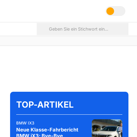
TOP-ARTIKEL
BMW IX3
Neue Klasse-Fahrbericht
BMW iX3: Bye-Bye,