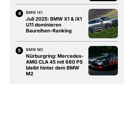
BMW IX1
4
Juli 2025: BMW X1 & iX1
U11 dominieren
Baureihen-Ranking
BMW M2
5
Nürburgring: Mercedes-
AMG CLA 45 mit 680 PS
bleibt hinter dem BMW
M2