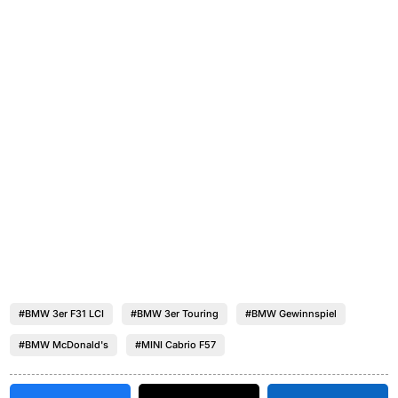
#BMW 3er F31 LCI
#BMW 3er Touring
#BMW Gewinnspiel
#BMW McDonald's
#MINI Cabrio F57