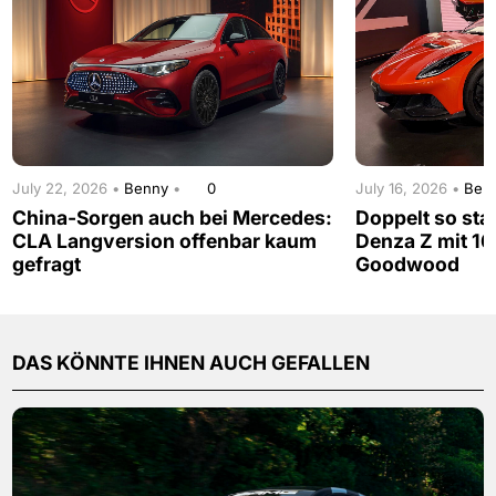
July 22, 2026 •
Benny
•
0
July 16, 2026 •
Ben
China-Sorgen auch bei Mercedes:
Doppelt so sta
CLA Langversion offenbar kaum
Denza Z mit 16
gefragt
Goodwood
DAS KÖNNTE IHNEN AUCH GEFALLEN