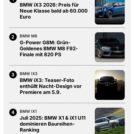
BMW iX3 2026: Preis für
Neue Klasse bald ab 60.000
Euro
BMW M8
2
G-Power G8M: Grün-
Goldenes BMW M8 F92-
Finale mit 820 PS
BMW IX3
3
BMW iX3: Teaser-Foto
enthüllt Nacht-Design vor
Premiere am 5.9.
BMW IX1
4
Juli 2025: BMW X1 & iX1 U11
dominieren Baureihen-
Ranking