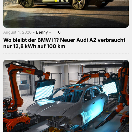
August 4, 2026 •
Benny
•
0
Wo bleibt der BMW i1? Neuer Audi A2 verbraucht
nur 12,8 kWh auf 100 km