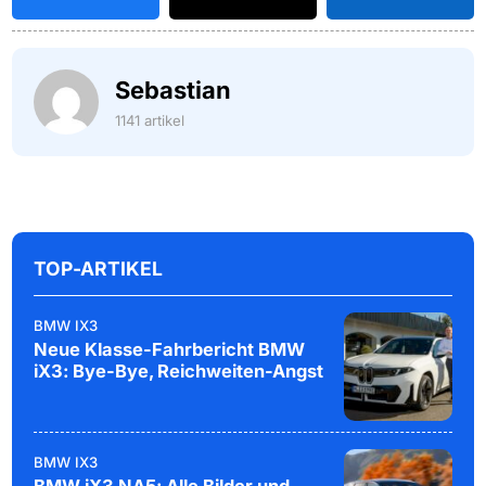
Sebastian
1141 artikel
TOP-ARTIKEL
BMW IX3
Neue Klasse-Fahrbericht BMW
iX3: Bye-Bye, Reichweiten-Angst
BMW IX3