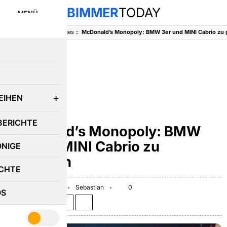
BIMMER
TODAY
MENÜ
BimmerToday
::
Sonstiges
::
E
EIHEN
SONSTIGES
BERICHTE
McDonald’s Monopoly: BMW
3er und MINI Cabrio zu
ÖNIGE
gewinnen
CHTE
November 15, 2016
Sebastian
0
OS
Teilen auf: