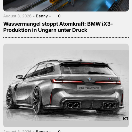
August 3, 2026 •
Benny
•
0
Wassermangel stoppt Atomkraft: BMW iX3-
Produktion in Ungarn unter Druck
August 3, 2026 •
Benny
•
0