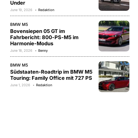
Under
June 19, 2026
Redaktion
BMW M5
Bovensiepen 05 GT im
Fahrbericht: 800-PS-M5 im
Harmonie-Modus
June 18, 2026
Benny
BMW M5
Südstaaten-Roadtrip im BMW M5
Touring: Family Office mit 727 PS
June 1, 2026
Redaktion