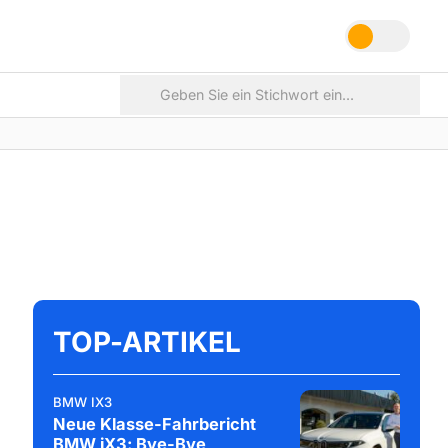
TOP-ARTIKEL
BMW IX3
Neue Klasse-Fahrbericht
BMW iX3: Bye-Bye,