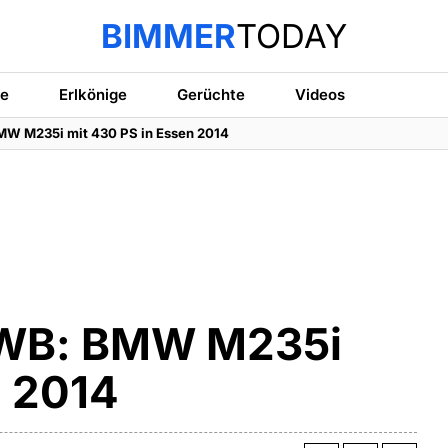
BIMMER
TODAY
te
Erlkönige
Gerüchte
Videos
W M235i mit 430 PS in Essen 2014
 WB: BMW M235i
n 2014