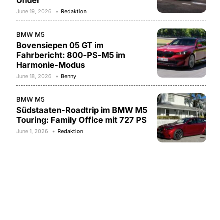
Under
June 19, 2026
Redaktion
BMW M5
Bovensiepen 05 GT im
Fahrbericht: 800-PS-M5 im
Harmonie-Modus
June 18, 2026
Benny
BMW M5
Südstaaten-Roadtrip im BMW M5
Touring: Family Office mit 727 PS
June 1, 2026
Redaktion