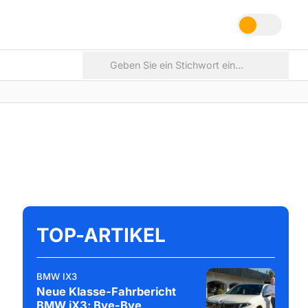
TOP-ARTIKEL
BMW IX3
Neue Klasse-Fahrbericht
BMW iX3: Bye-Bye,