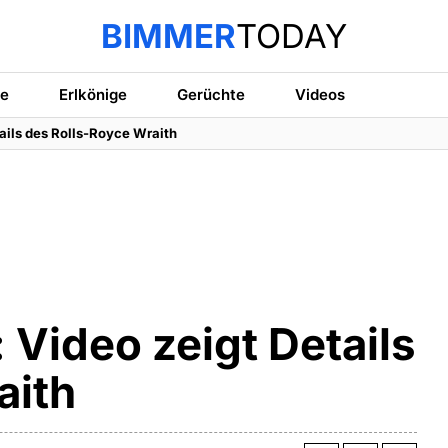
BIMMER
TODAY
te
Erlkönige
Gerüchte
Videos
tails des Rolls-Royce Wraith
 Video zeigt Details
aith