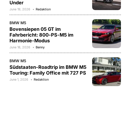
Under
June 19, 2026
Redaktion
BMW M5
Bovensiepen 05 GT im
Fahrbericht: 800-PS-M5 im
Harmonie-Modus
June 18, 2026
Benny
BMW M5
Südstaaten-Roadtrip im BMW M5
Touring: Family Office mit 727 PS
June 1, 2026
Redaktion