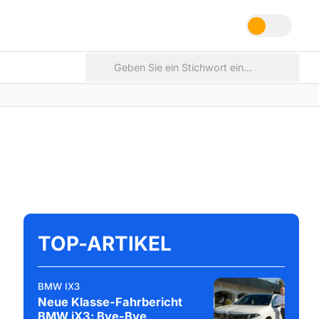
TOP-ARTIKEL
BMW IX3
Neue Klasse-Fahrbericht
BMW iX3: Bye-Bye,