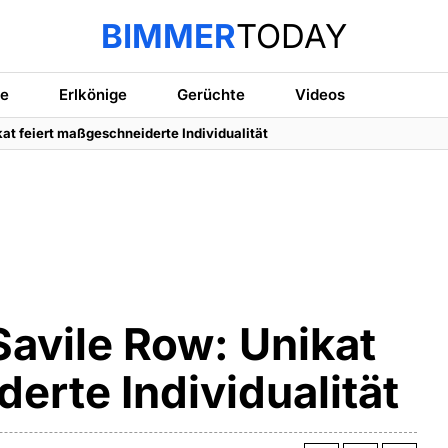
BIMMER
TODAY
te
Erlkönige
Gerüchte
Videos
at feiert maßgeschneiderte Individualität
Savile Row: Unikat
erte Individualität