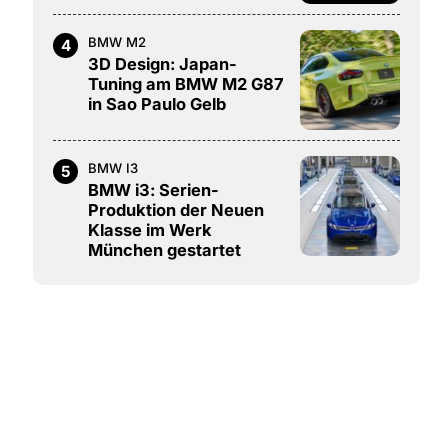
BMW M2
4
3D Design: Japan-
Tuning am BMW M2 G87
in Sao Paulo Gelb
BMW I3
5
BMW i3: Serien-
Produktion der Neuen
Klasse im Werk
München gestartet