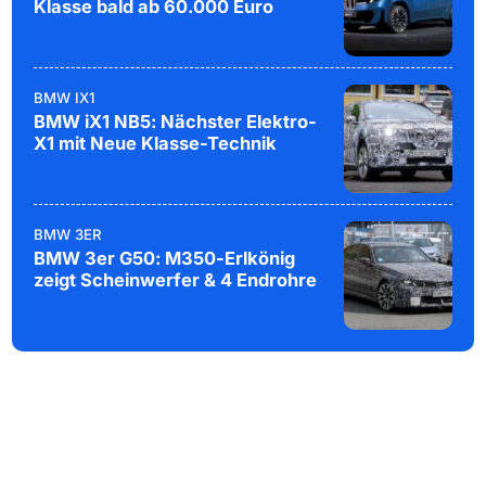
Klasse bald ab 60.000 Euro
BMW IX1
BMW iX1 NB5: Nächster Elektro-
X1 mit Neue Klasse-Technik
BMW 3ER
BMW 3er G50: M350-Erlkönig
zeigt Scheinwerfer & 4 Endrohre