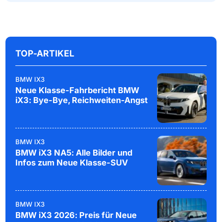
TOP-ARTIKEL
BMW IX3
Neue Klasse-Fahrbericht BMW
iX3: Bye-Bye, Reichweiten-Angst
BMW IX3
BMW iX3 NA5: Alle Bilder und
Infos zum Neue Klasse-SUV
BMW IX3
BMW iX3 2026: Preis für Neue