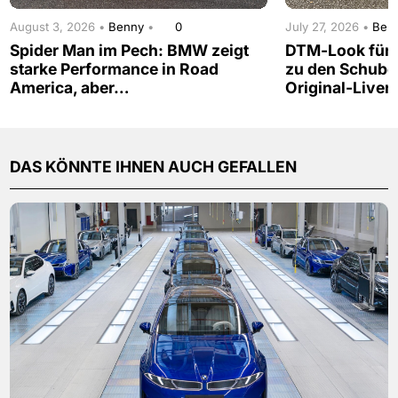
August 3, 2026 •
Benny
•
0
July 27, 2026 •
Ben
Spider Man im Pech: BMW zeigt
DTM-Look für d
starke Performance in Road
zu den Schub
America, aber…
Original-Liver
DAS KÖNNTE IHNEN AUCH GEFALLEN