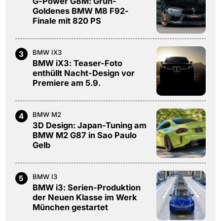
G-Power G8M: Grün-
Goldenes BMW M8 F92-
Finale mit 820 PS
BMW IX3
3
BMW iX3: Teaser-Foto
enthüllt Nacht-Design vor
Premiere am 5.9.
BMW M2
4
3D Design: Japan-Tuning am
BMW M2 G87 in Sao Paulo
Gelb
BMW I3
5
BMW i3: Serien-Produktion
der Neuen Klasse im Werk
München gestartet