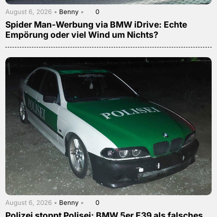
August 6, 2026 •
Benny
•
0
Spider Man-Werbung via BMW iDrive: Echte
Empörung oder viel Wind um Nichts?
August 6, 2026 •
Benny
•
0
Polizei stoppt Polisei: BMW 5er E39 als falsches