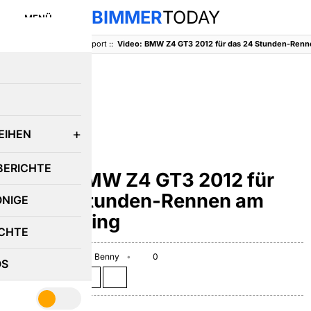
BIMMER
TODAY
MENÜ
BimmerToday
::
Motorsport
::
E
EIHEN
MOTORSPORT
BERICHTE
Video: BMW Z4 GT3 2012 für
das 24 Stunden-Rennen am
ÖNIGE
Nürburgring
CHTE
February 8, 2012
Benny
0
OS
Teilen auf: