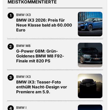
MEISTKOMMENTIERTE
BMW IX3
1
BMW iX3 2026: Preis für
Neue Klasse bald ab 60.000
Euro
BMW M8
2
G-Power G8M: Grün-
Goldenes BMW M8 F92-
Finale mit 820 PS
BMW IX3
3
BMW iX3: Teaser-Foto
enthüllt Nacht-Design vor
Premiere am 5.9.
BMW I
4