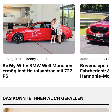
July 2, 2026 •
Benny
•
0
June 18, 2026 •
Be
Be My Wife: BMW Welt München
Bovensiepen 0
ermöglicht Heiratsantrag mit 727
Fahrbericht: 
PS
Harmonie-Mo
DAS KÖNNTE IHNEN AUCH GEFALLEN