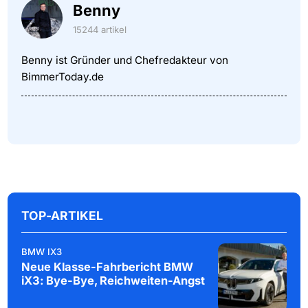
Benny
15244 artikel
Benny ist Gründer und Chefredakteur von
BimmerToday.de
TOP-ARTIKEL
BMW IX3
Neue Klasse-Fahrbericht BMW
iX3: Bye-Bye, Reichweiten-Angst