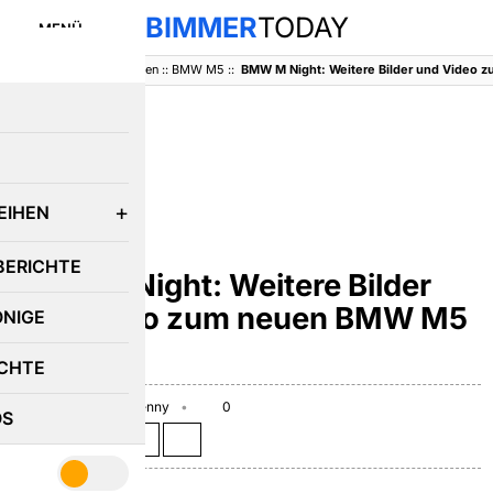
BIMMER
TODAY
MENÜ
BimmerToday
::
Baureihen
::
BMW M5
::
E
EIHEN
BMW M5
BERICHTE
BMW M Night: Weitere Bilder
und Video zum neuen BMW M5
ÖNIGE
F10
CHTE
June 24, 2011
Benny
0
OS
Teilen auf: