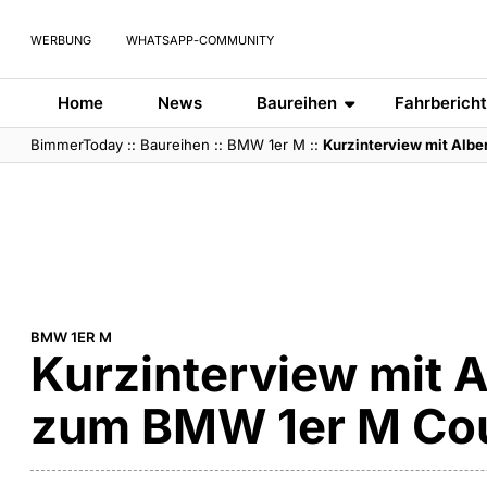
WERBUNG
WHATSAPP-COMMUNITY
Home
News
Baureihen
Fahrberich
BimmerToday
::
Baureihen
::
BMW 1er M
::
Kurzinterview mit Alb
BMW 1ER M
Kurzinterview mit 
zum BMW 1er M Co