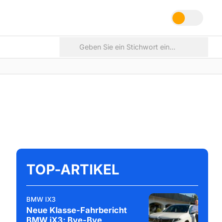
TOP-ARTIKEL
BMW IX3
Neue Klasse-Fahrbericht
BMW iX3: Bye-Bye,