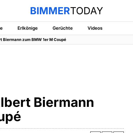
BIMMER
TODAY
te
Erlkönige
Gerüchte
Videos
ert Biermann zum BMW 1er M Coupé
Albert Biermann
upé