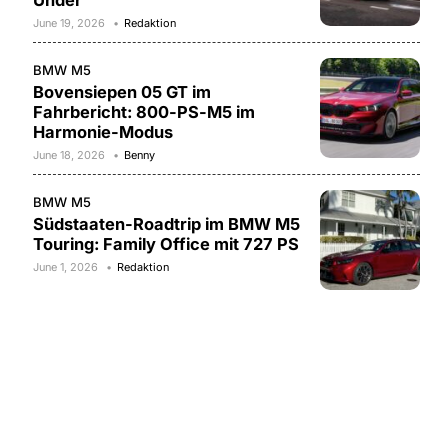
Under
June 19, 2026
Redaktion
BMW M5
Bovensiepen 05 GT im
Fahrbericht: 800-PS-M5 im
Harmonie-Modus
June 18, 2026
Benny
BMW M5
Südstaaten-Roadtrip im BMW M5
Touring: Family Office mit 727 PS
June 1, 2026
Redaktion