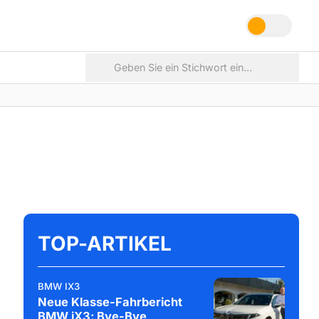
TOP-ARTIKEL
BMW IX3
Neue Klasse-Fahrbericht
BMW iX3: Bye-Bye,