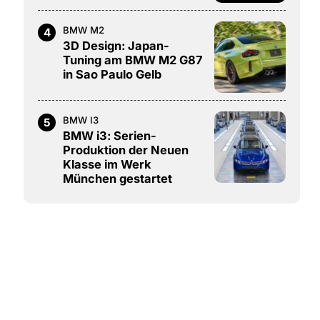
BMW M2
4
3D Design: Japan-
Tuning am BMW M2 G87
in Sao Paulo Gelb
BMW I3
5
BMW i3: Serien-
Produktion der Neuen
Klasse im Werk
München gestartet