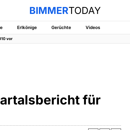
BIMMER
TODAY
te
Erlkönige
Gerüchte
Videos
010 vor
rtalsbericht für