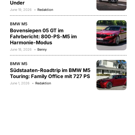
Under
June 19, 2026
Redaktion
BMW M5
Bovensiepen 05 GT im
Fahrbericht: 800-PS-M5 im
Harmonie-Modus
June 18, 2026
Benny
BMW M5
Südstaaten-Roadtrip im BMW M5
Touring: Family Office mit 727 PS
June 1, 2026
Redaktion