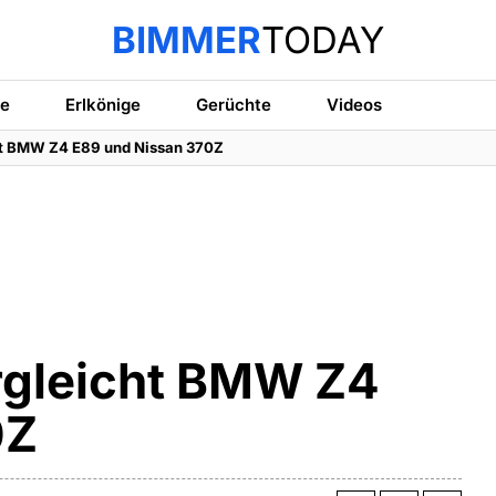
BIMMER
TODAY
te
Erlkönige
Gerüchte
Videos
ht BMW Z4 E89 und Nissan 370Z
rgleicht BMW Z4
0Z