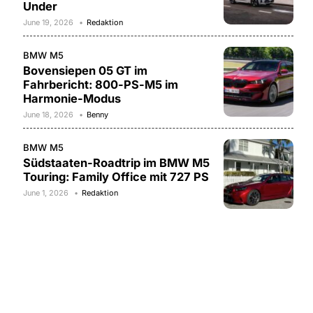
Under
June 19, 2026
Redaktion
BMW M5
Bovensiepen 05 GT im
Fahrbericht: 800-PS-M5 im
Harmonie-Modus
June 18, 2026
Benny
BMW M5
Südstaaten-Roadtrip im BMW M5
Touring: Family Office mit 727 PS
June 1, 2026
Redaktion