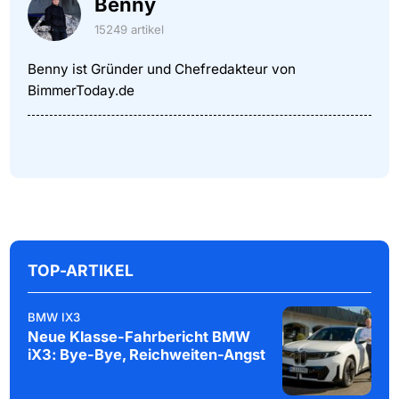
Benny
15249 artikel
Benny ist Gründer und Chefredakteur von
BimmerToday.de
TOP-ARTIKEL
BMW IX3
Neue Klasse-Fahrbericht BMW
iX3: Bye-Bye, Reichweiten-Angst