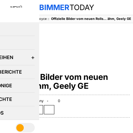
BIMMER
TODAY
MENÜ
BimmerToday
::
Rolls-Royce
::
Offizielle Bilder vom neuen Rolls… ähm, Geely GE
E
EIHEN
ROLLS-ROYCE
BERICHTE
Offizielle Bilder vom neuen
Rolls… ähm, Geely GE
ÖNIGE
CHTE
April 1, 2009
Benny
0
Teilen auf:
OS