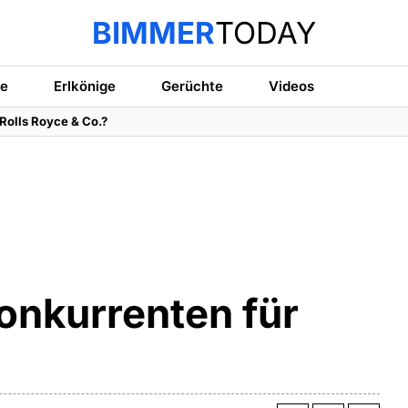
BIMMER
TODAY
te
Erlkönige
Gerüchte
Videos
 Rolls Royce & Co.?
onkurrenten für