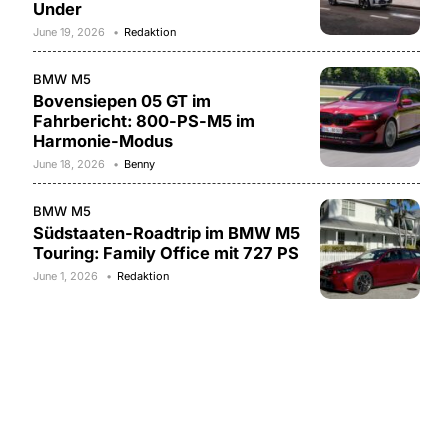
Under
June 19, 2026
Redaktion
BMW M5
Bovensiepen 05 GT im
Fahrbericht: 800-PS-M5 im
Harmonie-Modus
June 18, 2026
Benny
BMW M5
Südstaaten-Roadtrip im BMW M5
Touring: Family Office mit 727 PS
June 1, 2026
Redaktion