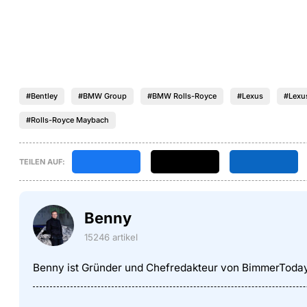
#Bentley
#BMW Group
#BMW Rolls-Royce
#Lexus
#Lexu
#Rolls-Royce Maybach
TEILEN AUF:
Benny
15246 artikel
Benny ist Gründer und Chefredakteur von BimmerToda