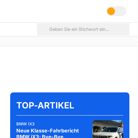
TOP-ARTIKEL
BMW IX3
Neue Klasse-Fahrbericht
BMW iX3: Bye-Bye,