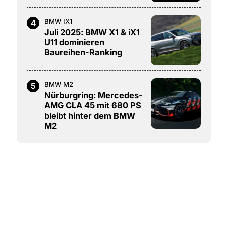
BMW IX1
4
Juli 2025: BMW X1 & iX1
U11 dominieren
Baureihen-Ranking
BMW M2
5
Nürburgring: Mercedes-
AMG CLA 45 mit 680 PS
bleibt hinter dem BMW
M2