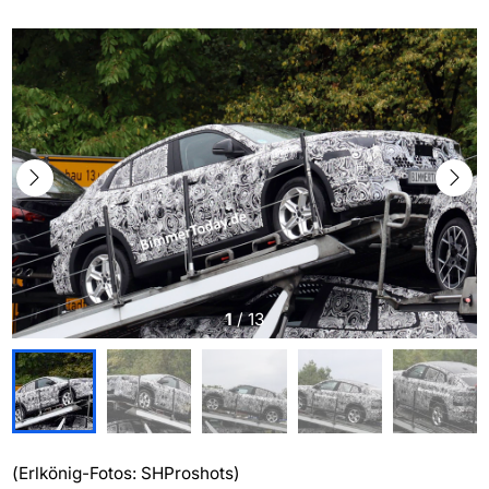
1
/
13
(Erlkönig-Fotos: SHProshots)