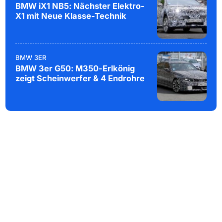
BMW iX1 NB5: Nächster Elektro-
X1 mit Neue Klasse-Technik
BMW 3ER
BMW 3er G50: M350-Erlkönig
zeigt Scheinwerfer & 4 Endrohre