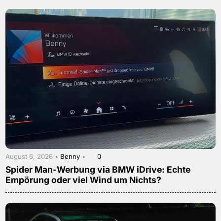
August 6, 2026 •
Benny
•
0
Spider Man-Werbung via BMW iDrive: Echte
Empörung oder viel Wind um Nichts?