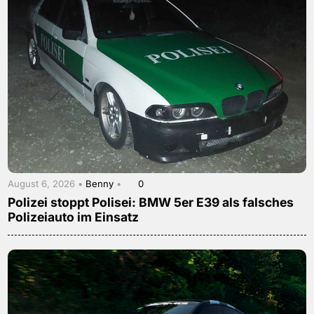
August 6, 2026 •
Benny
•
0
Polizei stoppt Polisei: BMW 5er E39 als falsches
Polizeiauto im Einsatz