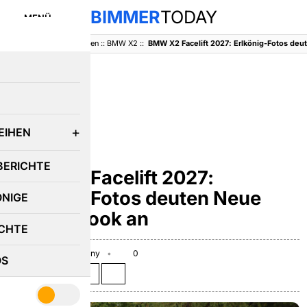
BIMMER
TODAY
MENÜ
BimmerToday
::
Baureihen
::
BMW X2
::
E
EIHEN
BMW IX2
BERICHTE
BMW X2 Facelift 2027:
Erlkönig-Fotos deuten Neue
ÖNIGE
Klasse-Look an
CHTE
July 6, 2026
Benny
0
OS
Teilen auf: