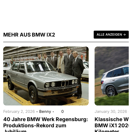
MEHR AUS BMW IX2
ALLE ANZEIGEN →
February 2, 2026 •
Benny
•
0
January 30, 2026 •
40 Jahre BMW Werk Regensburg:
Klassische WL
Produktions-Rekord zum
BMW iX1 2026 s
Jubiläum
Kilometer