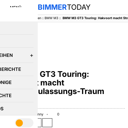
BIMMER
TODAY
MENÜ
BimmerToday
::
Baureihen
::
BMW M3
::
E
EIHEN
BMW M3
BERICHTE
BMW M3 GT3 Touring:
Hakvoort macht
ÖNIGE
Straßenzulassungs-Traum
CHTE
wahr
OS
May 21, 2026
Benny
0
Teilen auf: