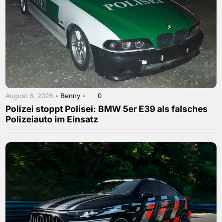
August 6, 2026 •
Benny
•
0
Polizei stoppt Polisei: BMW 5er E39 als falsches
Polizeiauto im Einsatz