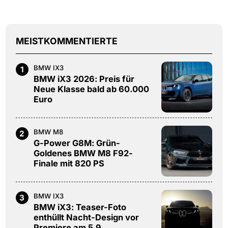
MEISTKOMMENTIERTE
BMW IX3
1
BMW iX3 2026: Preis für
Neue Klasse bald ab 60.000
Euro
BMW M8
2
G-Power G8M: Grün-
Goldenes BMW M8 F92-
Finale mit 820 PS
BMW IX3
3
BMW iX3: Teaser-Foto
enthüllt Nacht-Design vor
Premiere am 5.9.