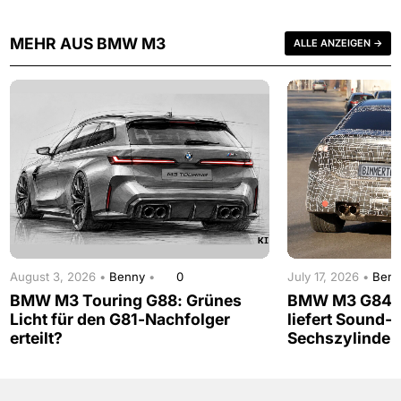
MEHR AUS BMW M3
ALLE ANZEIGEN →
August 3, 2026 •
Benny
•
0
July 17, 2026 •
Ben
BMW M3 Touring G88: Grünes
BMW M3 G84: 
Licht für den G81-Nachfolger
liefert Sound-
erteilt?
Sechszylinder