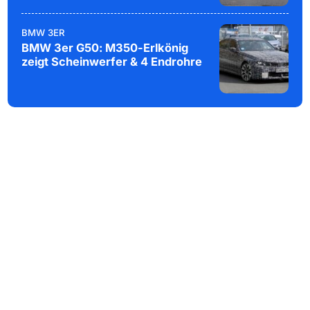
BMW 3ER
BMW 3er G50: M350-Erlkönig
zeigt Scheinwerfer & 4 Endrohre