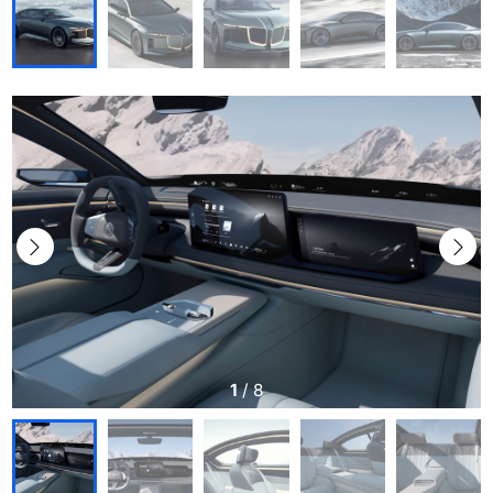
1
/
8