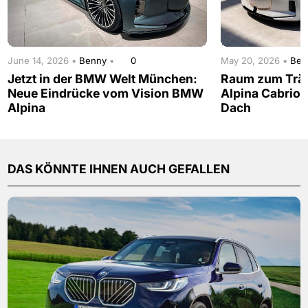
June 14, 2026 •
Benny
•
0
May 20, 2026 •
Be
Jetzt in der BMW Welt München:
Raum zum Trä
Neue Eindrücke vom Vision BMW
Alpina Cabrio 
Alpina
Dach
DAS KÖNNTE IHNEN AUCH GEFALLEN