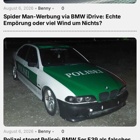
August 6, 2026 •
Benny
•
0
Spider Man-Werbung via BMW iDrive: Echte
Empörung oder viel Wind um Nichts?
August 6, 2026 •
Benny
•
0
Polizei stoppt Polisei: BMW 5er E39 als falsches