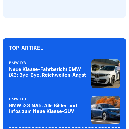
TOP-ARTIKEL
BMW IX3
Neue Klasse-Fahrbericht BMW
iX3: Bye-Bye, Reichweiten-Angst
BMW IX3
BMW iX3 NA5: Alle Bilder und
Infos zum Neue Klasse-SUV