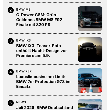
BMW M8
2
G-Power G8M: Grün-
Goldenes BMW M8 F92-
Finale mit 820 PS
BMW IX3
3
BMW iX3: Teaser-Foto
enthüllt Nacht-Design vor
Premiere am 5.9.
BMW 7ER
4
Luxuslimousine am Limit:
BMW 7er Protection G73 im
Einsatz
NEWS
5
Juli 2026: BMW Deutschland