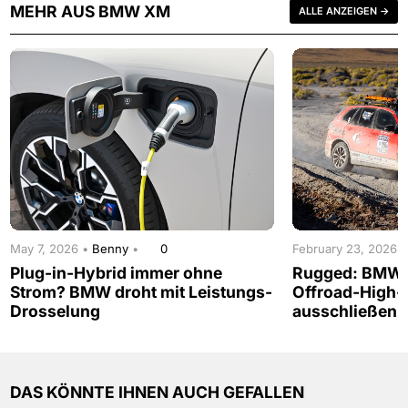
MEHR AUS BMW XM
ALLE ANZEIGEN →
May 7, 2026 •
Benny
•
0
February 23, 2026 
Plug-in-Hybrid immer ohne
Rugged: BMW 
Strom? BMW droht mit Leistungs-
Offroad-High-
Drosselung
ausschließen
DAS KÖNNTE IHNEN AUCH GEFALLEN