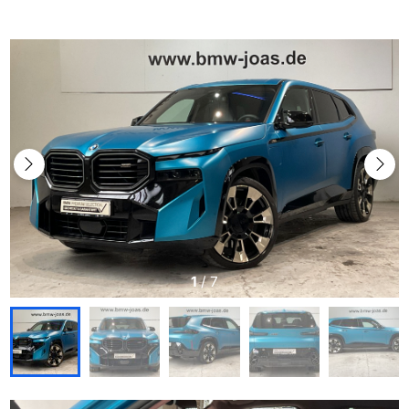
1
/
7