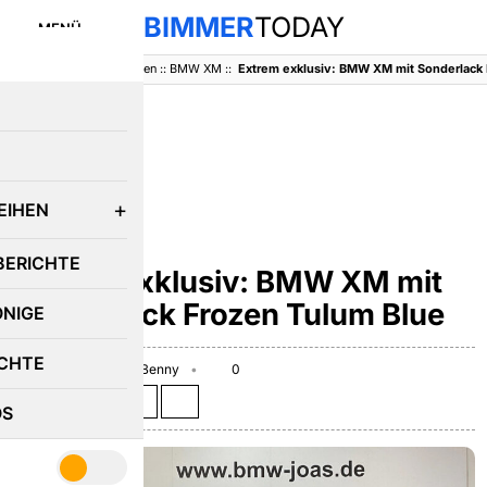
BIMMER
TODAY
MENÜ
BimmerToday
::
Baureihen
::
BMW XM
::
Extrem exklusiv: BMW XM mit Sonderlack 
E
EIHEN
BMW XM
BERICHTE
Extrem exklusiv: BMW XM mit
Sonderlack Frozen Tulum Blue
ÖNIGE
CHTE
March 27, 2025
Benny
0
Teilen auf:
OS