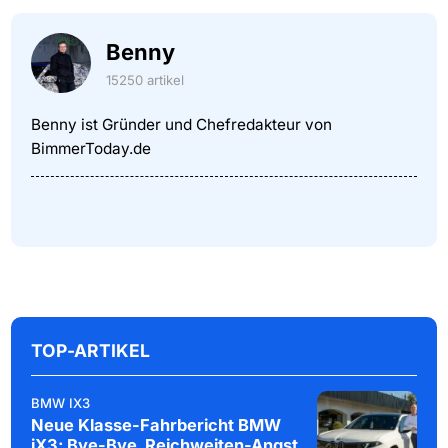
Benny
15250 artikel
Benny ist Gründer und Chefredakteur von
BimmerToday.de
TOP-ARTIKEL
BMW IX3
Neue Klasse-Fahrbericht BMW
iX3: Bye-Bye, Reichweiten-Angst