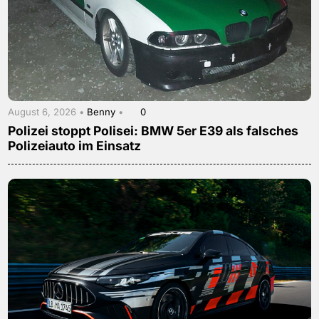
August 6, 2026 •
Benny
•
0
Polizei stoppt Polisei: BMW 5er E39 als falsches
Polizeiauto im Einsatz