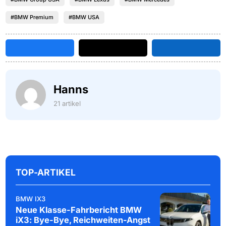
#BMW Premium
#BMW USA
Hanns
21 artikel
TOP-ARTIKEL
BMW IX3
Neue Klasse-Fahrbericht BMW
iX3: Bye-Bye, Reichweiten-Angst