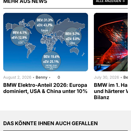
MEHR AUS NEWS
ALLE ANZEIGEN →
August 2, 2026 •
Benny
•
0
July 30, 2026 •
Be
BMW Elektro-Anteil 2026: Europa
BMW im 1. Hal
dominiert, USA & China unter 10%
und härterer W
Bilanz
DAS KÖNNTE IHNEN AUCH GEFALLEN