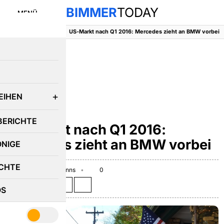
BIMMER
TODAY
MENÜ
BimmerToday
::
News
::
US-Markt nach Q1 2016: Mercedes zieht an BMW vorbei
E
EIHEN
NEWS
BERICHTE
US-Markt nach Q1 2016:
Mercedes zieht an BMW vorbei
ÖNIGE
CHTE
April 19, 2016
Hanns
0
Teilen auf:
OS