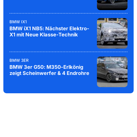
BMW IX1
BMW iX1 NB5: Nächster Elektro-
X1 mit Neue Klasse-Technik
BMW 3ER
BMW 3er G50: M350-Erlkönig
zeigt Scheinwerfer & 4 Endrohre