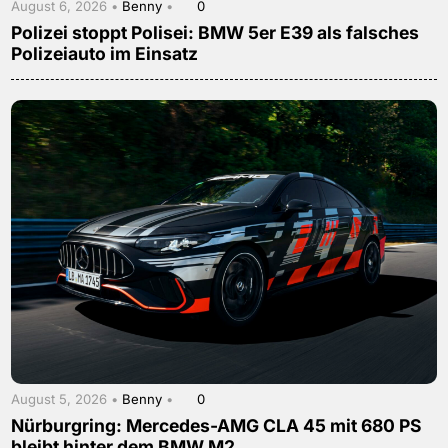
August 6, 2026 •
Benny
•
0
Polizei stoppt Polisei: BMW 5er E39 als falsches
Polizeiauto im Einsatz
August 5, 2026 •
Benny
•
0
Nürburgring: Mercedes-AMG CLA 45 mit 680 PS
bleibt hinter dem BMW M2