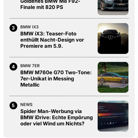
Goldenes BMW M8 F92-
Finale mit 820 PS
BMW IX3
3
BMW iX3: Teaser-Foto
enthüllt Nacht-Design vor
Premiere am 5.9.
BMW 7ER
4
BMW M760e G70 Two-Tone:
7er-Unikat in Messing
Metallic
NEWS
5
Spider Man-Werbung via
BMW iDrive: Echte Empörung
oder viel Wind um Nichts?