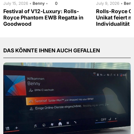
July 15, 2026 •
Benny
•
0
July 9, 2026 •
Ben
Festival of V12-Luxury: Rolls-
Rolls-Royce G
Royce Phantom EWB Regatta in
Unikat feiert 
Goodwood
Individualität
DAS KÖNNTE IHNEN AUCH GEFALLEN