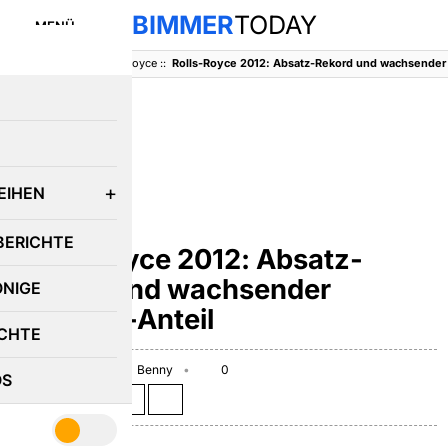
BIMMER
TODAY
MENÜ
BimmerToday
::
Rolls-Royce
::
E
EIHEN
ROLLS-ROYCE
BERICHTE
Rolls-Royce 2012: Absatz-
Rekord und wachsender
ÖNIGE
Bespoke-Anteil
CHTE
January 10, 2013
Benny
0
OS
Teilen auf: