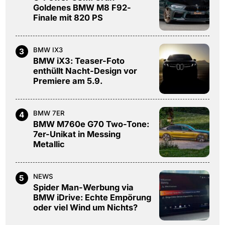
Goldenes BMW M8 F92-
Finale mit 820 PS
BMW IX3
3
BMW iX3: Teaser-Foto
enthüllt Nacht-Design vor
Premiere am 5.9.
BMW 7ER
4
BMW M760e G70 Two-Tone:
7er-Unikat in Messing
Metallic
NEWS
5
Spider Man-Werbung via
BMW iDrive: Echte Empörung
oder viel Wind um Nichts?