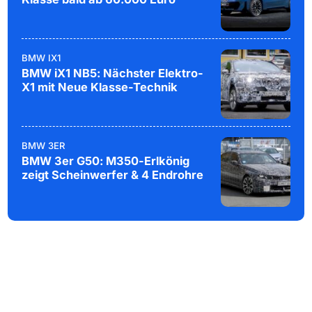
BMW IX1
BMW iX1 NB5: Nächster Elektro-
X1 mit Neue Klasse-Technik
BMW 3ER
BMW 3er G50: M350-Erlkönig
zeigt Scheinwerfer & 4 Endrohre