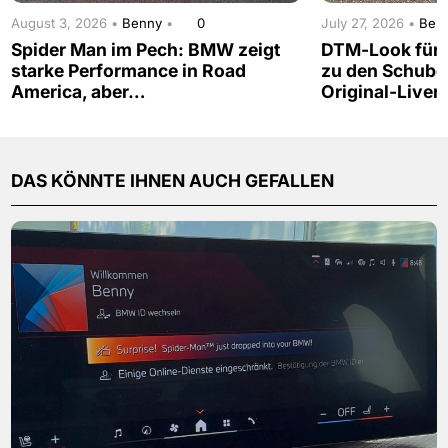
August 3, 2026 •
Benny
•
0
July 27, 2026 •
Ben
Spider Man im Pech: BMW zeigt
DTM-Look für d
starke Performance in Road
zu den Schub
America, aber…
Original-Liver
DAS KÖNNTE IHNEN AUCH GEFALLEN