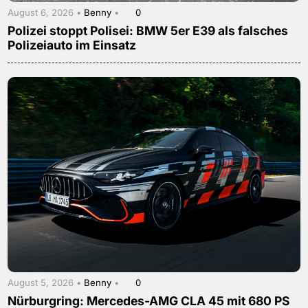
August 6, 2026 •
Benny
•
0
Polizei stoppt Polisei: BMW 5er E39 als falsches
Polizeiauto im Einsatz
August 5, 2026 •
Benny
•
0
Nürburgring: Mercedes-AMG CLA 45 mit 680 PS