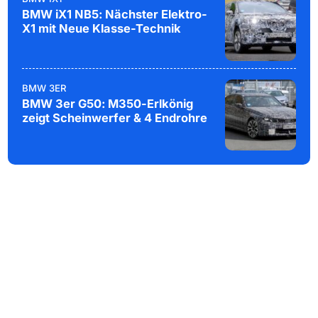
BMW iX1 NB5: Nächster Elektro-
X1 mit Neue Klasse-Technik
BMW 3ER
BMW 3er G50: M350-Erlkönig
zeigt Scheinwerfer & 4 Endrohre