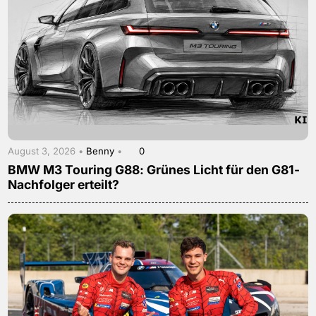
August 3, 2026 •
Benny
•
0
BMW M3 Touring G88: Grünes Licht für den G81-
Nachfolger erteilt?