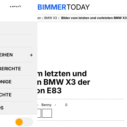
BIMMER
TODAY
MENÜ
BimmerToday
::
Baureihen
::
BMW X3
::
E
EIHEN
BMW X3
BERICHTE
Bilder vom letzten und
vorletzten BMW X3 der
ÖNIGE
Generation E83
CHTE
September 1, 2010
Benny
0
OS
Teilen auf: