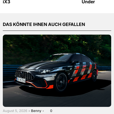
iX3
Under
DAS KÖNNTE IHNEN AUCH GEFALLEN
August 5, 2026 •
Benny
•
0