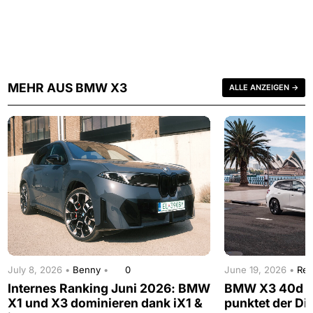
MEHR AUS BMW X3
ALLE ANZEIGEN →
July 8, 2026 •
Benny
•
0
June 19, 2026 •
Red
Internes Ranking Juni 2026: BMW
BMW X3 40d im
X1 und X3 dominieren dank iX1 &
punktet der Di