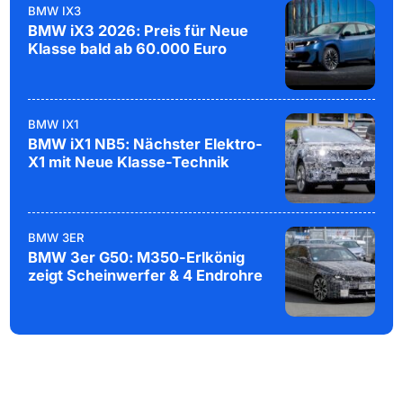
BMW IX3
BMW iX3 2026: Preis für Neue
Klasse bald ab 60.000 Euro
BMW IX1
BMW iX1 NB5: Nächster Elektro-
X1 mit Neue Klasse-Technik
BMW 3ER
BMW 3er G50: M350-Erlkönig
zeigt Scheinwerfer & 4 Endrohre