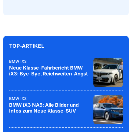
TOP-ARTIKEL
BMW IX3
Neue Klasse-Fahrbericht BMW
iX3: Bye-Bye, Reichweiten-Angst
BMW IX3
BMW iX3 NA5: Alle Bilder und
Infos zum Neue Klasse-SUV