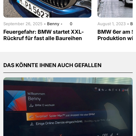
September 26, 2025 •
Benny
•
0
August 1, 2023 •
Be
Feuergefahr: BMW startet XXL-
BMW 6er am S
Rückruf für fast alle Baureihen
Produktion wird
DAS KÖNNTE IHNEN AUCH GEFALLEN