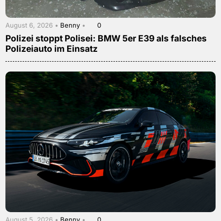
August 6, 2026 •
Benny
•
0
Polizei stoppt Polisei: BMW 5er E39 als falsches
Polizeiauto im Einsatz
August 5, 2026 •
Benny
•
0