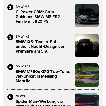
BMW M8
2
G-Power G8M: Grün-
Goldenes BMW M8 F92-
Finale mit 820 PS
BMW IX3
3
BMW iX3: Teaser-Foto
enthüllt Nacht-Design vor
Premiere am 5.9.
BMW 7ER
4
BMW M760e G70 Two-Tone:
7er-Unikat in Messing
Metallic
NEWS
5
Spider Man-Werbung via
BMW iDrive: Echte Empörung