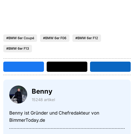
#BMW 6er Coupé
#BMW 6er F06
#BMW 6er F12
#BMW 6er F13
Benny
15248 artikel
Benny ist Gründer und Chefredakteur von
BimmerToday.de