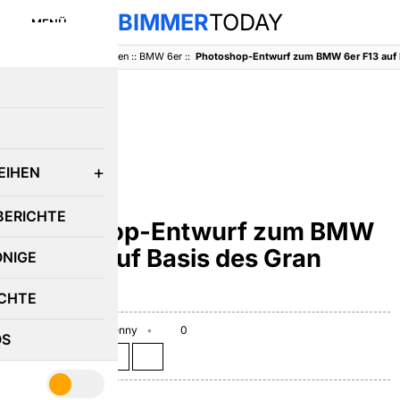
BIMMER
TODAY
MENÜ
BimmerToday
::
Baureihen
::
BMW 6er
::
E
EIHEN
BMW 6ER
BERICHTE
Photoshop-Entwurf zum BMW
6er F13 auf Basis des Gran
ÖNIGE
Coupé
CHTE
April 28, 2010
Benny
0
OS
Teilen auf: