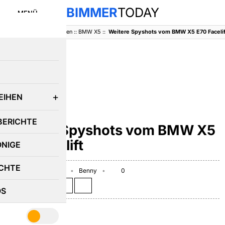
BIMMER
TODAY
MENÜ
BimmerToday
::
Baureihen
::
BMW X5
::
Weitere Spyshots vom BMW X5 E70 Facelif
E
EIHEN
BMW X5
BERICHTE
Weitere Spyshots vom BMW X5
E70 Facelift
ÖNIGE
CHTE
September 29, 2009
Benny
0
Teilen auf:
OS