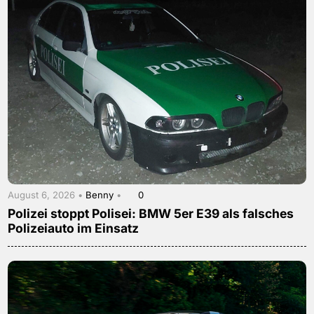
August 6, 2026 •
Benny
•
0
Polizei stoppt Polisei: BMW 5er E39 als falsches
Polizeiauto im Einsatz