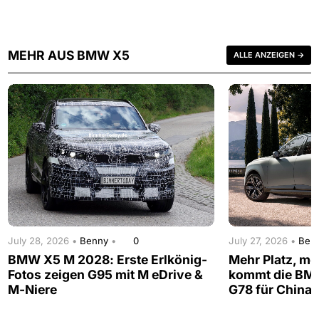
MEHR AUS BMW X5
ALLE ANZEIGEN →
July 28, 2026 •
Benny
•
0
July 27, 2026 •
Ben
BMW X5 M 2028: Erste Erlkönig-
Mehr Platz, me
Fotos zeigen G95 mit M eDrive &
kommt die BM
M-Niere
G78 für China