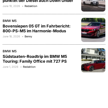
punktet der Diesel auch Down Under
June 19, 2026
Redaktion
BMW M5
Bovensiepen 05 GT im Fahrbericht:
800-PS-M5 im Harmonie-Modus
June 18, 2026
Benny
BMW M5
Südstaaten-Roadtrip im BMW M5
Touring: Family Office mit 727 PS
June 1, 2026
Redaktion