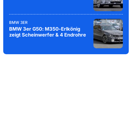
BMW 3ER
BMW 3er G50: M350-Erlkönig
zeigt Scheinwerfer & 4 Endrohre