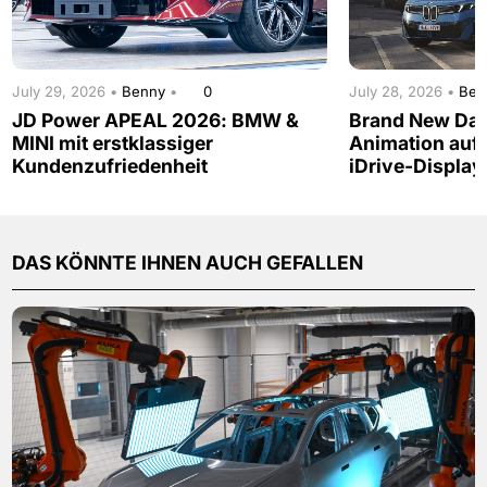
July 29, 2026 •
Benny
•
0
July 28, 2026 •
Be
JD Power APEAL 2026: BMW &
Brand New Day
MINI mit erstklassiger
Animation auf
Kundenzufriedenheit
iDrive-Display
DAS KÖNNTE IHNEN AUCH GEFALLEN