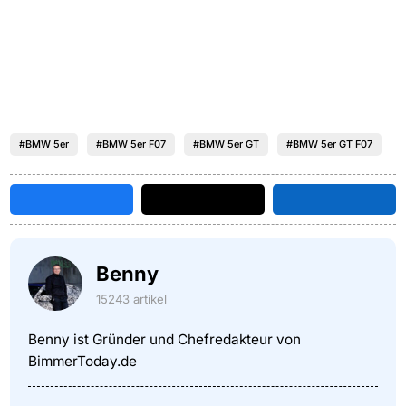
#BMW 5er
#BMW 5er F07
#BMW 5er GT
#BMW 5er GT F07
Benny
15243 artikel
Benny ist Gründer und Chefredakteur von
BimmerToday.de