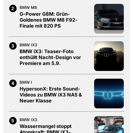
BMW M8
2
G-Power G8M: Grün-
Goldenes BMW M8 F92-
Finale mit 820 PS
BMW IX3
3
BMW iX3: Teaser-Foto
enthüllt Nacht-Design vor
Premiere am 5.9.
BMW I
4
HypersonX: Erste Sound-
Videos zu BMW iX3 NA5 &
Neuer Klasse
BMW IX3
5
Wassermangel stoppt
Atomkraft: BMW iX3-