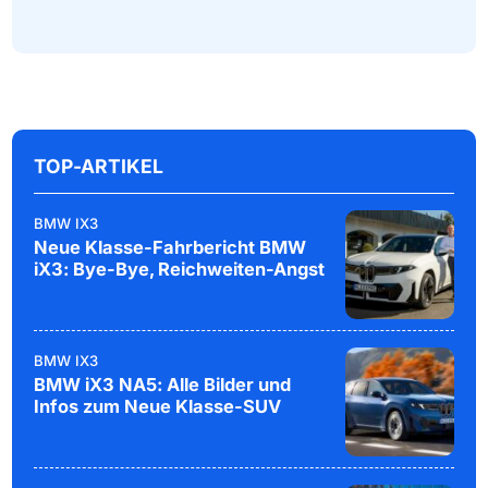
TOP-ARTIKEL
BMW IX3
Neue Klasse-Fahrbericht BMW
iX3: Bye-Bye, Reichweiten-Angst
BMW IX3
BMW iX3 NA5: Alle Bilder und
Infos zum Neue Klasse-SUV