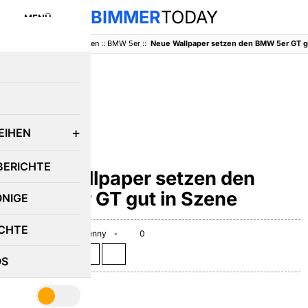
BIMMER
TODAY
MENÜ
BimmerToday
::
Baureihen
::
BMW 5er
::
Neue Wallpaper setzen den BMW 5er GT g
E
EIHEN
BMW 5ER
BERICHTE
Neue Wallpaper setzen den
BMW 5er GT gut in Szene
ÖNIGE
CHTE
May 25, 2009
Benny
0
Teilen auf:
OS