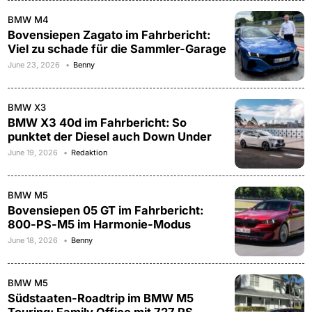
BMW M4
Bovensiepen Zagato im Fahrbericht:
Viel zu schade für die Sammler-Garage
June 23, 2026
Benny
BMW X3
BMW X3 40d im Fahrbericht: So
punktet der Diesel auch Down Under
June 19, 2026
Redaktion
BMW M5
Bovensiepen 05 GT im Fahrbericht:
800-PS-M5 im Harmonie-Modus
June 18, 2026
Benny
BMW M5
Südstaaten-Roadtrip im BMW M5
Touring: Family Office mit 727 PS