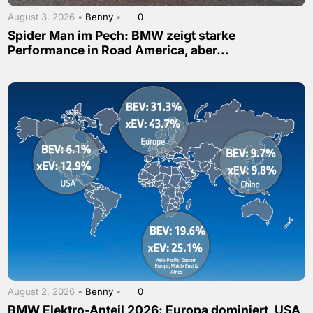
August 3, 2026 •
Benny
•
0
Spider Man im Pech: BMW zeigt starke
Performance in Road America, aber…
August 2, 2026 •
Benny
•
0
BMW Elektro-Anteil 2026: Europa dominiert, USA