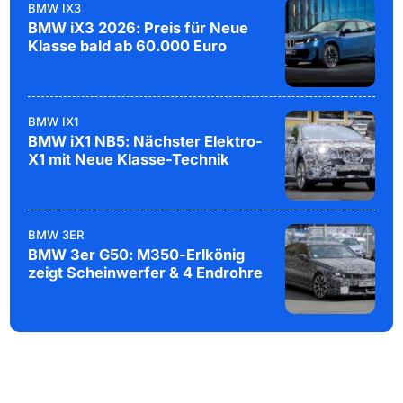
BMW IX3
BMW iX3 2026: Preis für Neue
Klasse bald ab 60.000 Euro
BMW IX1
BMW iX1 NB5: Nächster Elektro-
X1 mit Neue Klasse-Technik
BMW 3ER
BMW 3er G50: M350-Erlkönig
zeigt Scheinwerfer & 4 Endrohre