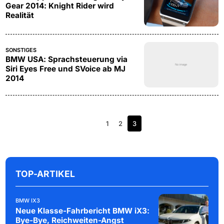
Gear 2014: Knight Rider wird
Realität
SONSTIGES
BMW USA: Sprachsteuerung via
Siri Eyes Free und SVoice ab MJ
2014
1
2
3
TOP-ARTIKEL
BMW IX3
Neue Klasse-Fahrbericht BMW iX3:
Bye-Bye, Reichweiten-Angst