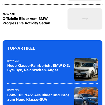
BMW 5ER
Offizielle Bilder vom BMW
Progressive Activity Sedan!
TOP-ARTIKEL
BMW IX3
Neue Klasse-Fahrbericht BMW iX3:
Bye-Bye, Reichweiten-Angst
BMW IX3
BMW iX3 NA5: Alle Bilder und Infos
zum Neue Klasse-SUV