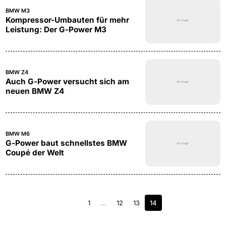
BMW M3
Kompressor-Umbauten für mehr
Leistung: Der G-Power M3
BMW Z4
Auch G-Power versucht sich am
neuen BMW Z4
BMW M6
G-Power baut schnellstes BMW
Coupé der Welt
1
…
12
13
14