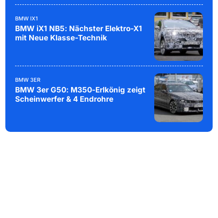
BMW IX1
BMW iX1 NB5: Nächster Elektro-X1
mit Neue Klasse-Technik
BMW 3ER
BMW 3er G50: M350-Erlkönig zeigt
Scheinwerfer & 4 Endrohre