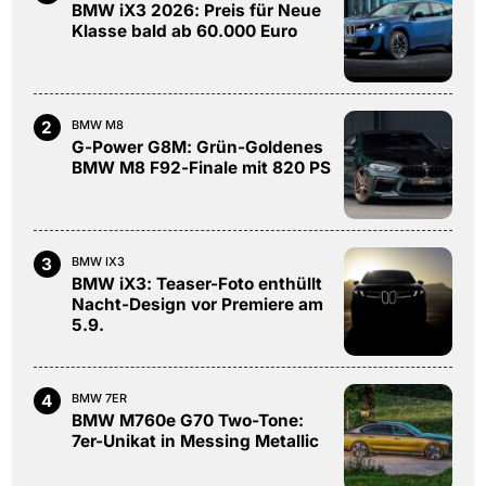
BMW iX3 2026: Preis für Neue
Klasse bald ab 60.000 Euro
2
BMW M8
G-Power G8M: Grün-Goldenes
BMW M8 F92-Finale mit 820 PS
3
BMW IX3
BMW iX3: Teaser-Foto enthüllt
Nacht-Design vor Premiere am
5.9.
4
BMW 7ER
BMW M760e G70 Two-Tone:
7er-Unikat in Messing Metallic