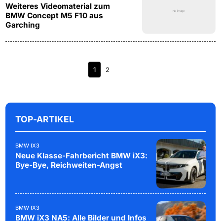
Weiteres Videomaterial zum
BMW Concept M5 F10 aus
Garching
1
2
TOP-ARTIKEL
BMW IX3
Neue Klasse-Fahrbericht BMW iX3:
Bye-Bye, Reichweiten-Angst
BMW IX3
BMW iX3 NA5: Alle Bilder und Infos